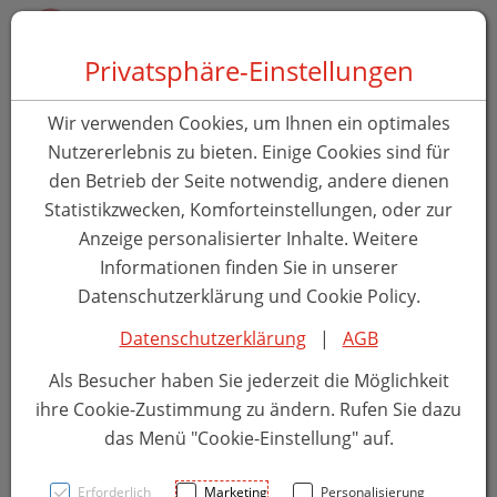
Zum Inhalt springen [AK + 0]
Zum Hauptmenü springen [AK + 1]
Zum Hauptmenü springen [AK + 2]
Zum Hauptmenü (oben rechts) springen [AK + 3]
Zum Widget-Menü rechts springen [AK + 4]
Zu den Inhalten im Fußbereich springen [AK + 5]
Toggle 
Produktsuche
Privatsphäre-Einstellungen
A.Vogel Santasapina®
Wir verwenden Cookies, um Ihnen ein optimales
Bonbons
Nutzererlebnis zu bieten. Einige Cookies sind für
den Betrieb der Seite notwendig, andere dienen
Statistikzwecken, Komforteinstellungen, oder zur
PZN: 0720384
Anzeige personalisierter Inhalte. Weitere
Informationen finden Sie in unserer
Datenschutzerklärung und Cookie Policy.
Datenschutzerklärung
|
AGB
Als Besucher haben Sie jederzeit die Möglichkeit
ihre Cookie-Zustimmung zu ändern. Rufen Sie dazu
das Menü "Cookie-Einstellung" auf.
Erforderlich
Marketing
Personalisierung