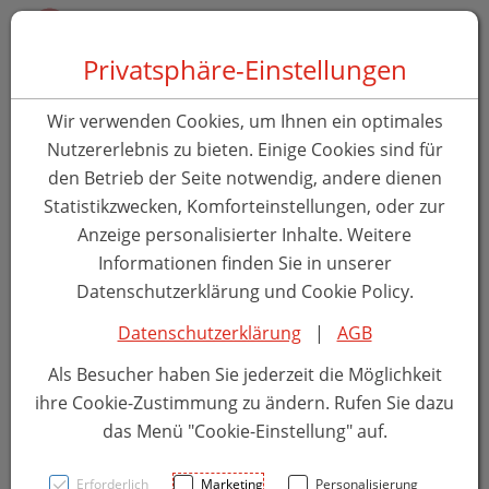
Zum Inhalt springen [AK + 0]
Zum Hauptmenü springen [AK + 1]
Zum Hauptmenü springen [AK + 2]
Zum Hauptmenü (oben rechts) springen [AK + 3]
Zum Widget-Menü rechts springen [AK + 4]
Zu den Inhalten im Fußbereich springen [AK + 5]
Toggle 
Produktsuche
Privatsphäre-Einstellungen
Acerola Pulver Bio Raab
Wir verwenden Cookies, um Ihnen ein optimales
100g
Nutzererlebnis zu bieten. Einige Cookies sind für
den Betrieb der Seite notwendig, andere dienen
Statistikzwecken, Komforteinstellungen, oder zur
PZN: 5870987
Anzeige personalisierter Inhalte. Weitere
Informationen finden Sie in unserer
Datenschutzerklärung und Cookie Policy.
Datenschutzerklärung
|
AGB
Als Besucher haben Sie jederzeit die Möglichkeit
ihre Cookie-Zustimmung zu ändern. Rufen Sie dazu
das Menü "Cookie-Einstellung" auf.
Erforderlich
Marketing
Personalisierung