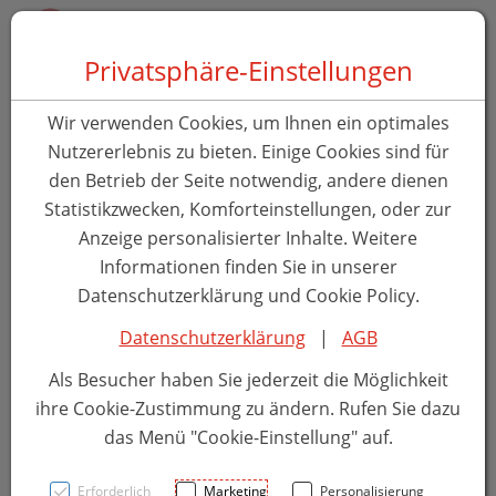
Zum Inhalt springen [AK + 0]
Zum Hauptmenü springen [AK + 1]
Zum Hauptmenü springen [AK + 2]
Zum Hauptmenü (oben rechts) springen [AK + 3]
Zum Widget-Menü rechts springen [AK + 4]
Zu den Inhalten im Fußbereich springen [AK + 5]
Toggle 
Produktsuche
Privatsphäre-Einstellungen
Agaffin Abführgel
Wir verwenden Cookies, um Ihnen ein optimales
Nutzererlebnis zu bieten. Einige Cookies sind für
den Betrieb der Seite notwendig, andere dienen
PZN: 0001086
Statistikzwecken, Komforteinstellungen, oder zur
Anzeige personalisierter Inhalte. Weitere
Informationen finden Sie in unserer
Datenschutzerklärung und Cookie Policy.
Datenschutzerklärung
|
AGB
Als Besucher haben Sie jederzeit die Möglichkeit
ihre Cookie-Zustimmung zu ändern. Rufen Sie dazu
das Menü "Cookie-Einstellung" auf.
Erforderlich
Marketing
Personalisierung