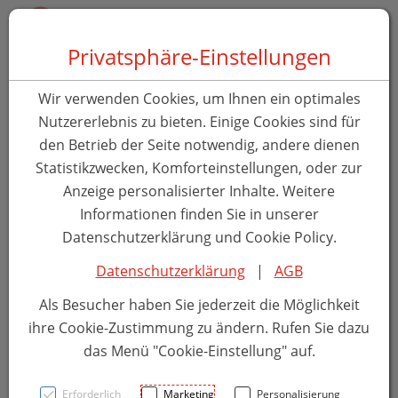
Zum Inhalt springen [AK + 0]
Zum Hauptmenü springen [AK + 1]
Zum Hauptmenü springen [AK + 2]
Zum Hauptmenü (oben rechts) springen [AK + 3]
Zum Widget-Menü rechts springen [AK + 4]
Zu den Inhalten im Fußbereich springen [AK + 5]
Toggle 
Produktsuche
Privatsphäre-Einstellungen
APRIKOSENKERNOEL
Wir verwenden Cookies, um Ihnen ein optimales
SALBE 90 G
Nutzererlebnis zu bieten. Einige Cookies sind für
den Betrieb der Seite notwendig, andere dienen
Statistikzwecken, Komforteinstellungen, oder zur
PZN: 5881643
Anzeige personalisierter Inhalte. Weitere
Informationen finden Sie in unserer
Datenschutzerklärung und Cookie Policy.
Datenschutzerklärung
|
AGB
Als Besucher haben Sie jederzeit die Möglichkeit
ihre Cookie-Zustimmung zu ändern. Rufen Sie dazu
das Menü "Cookie-Einstellung" auf.
Erforderlich
Marketing
Personalisierung