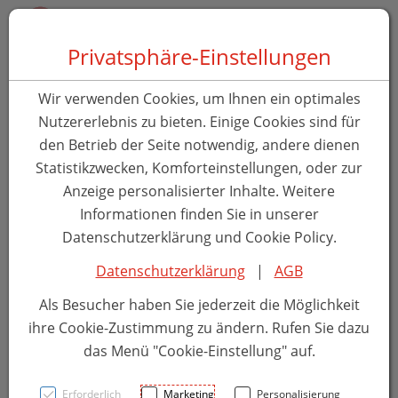
Zum Inhalt springen [AK + 0]
Zum Hauptmenü springen [AK + 1]
Zum Hauptmenü springen [AK + 2]
Zum Hauptmenü (oben rechts) springen [AK + 3]
Zum Widget-Menü rechts springen [AK + 4]
Zu den Inhalten im Fußbereich springen [AK + 5]
Toggle 
Produktsuche
Privatsphäre-Einstellungen
Arlberger Calendulin
Wir verwenden Cookies, um Ihnen ein optimales
Classic
Nutzererlebnis zu bieten. Einige Cookies sind für
den Betrieb der Seite notwendig, andere dienen
Ringelblumensalbe 200ml
Statistikzwecken, Komforteinstellungen, oder zur
Anzeige personalisierter Inhalte. Weitere
PZN: 0824391
Informationen finden Sie in unserer
Datenschutzerklärung und Cookie Policy.
Datenschutzerklärung
|
AGB
Als Besucher haben Sie jederzeit die Möglichkeit
ihre Cookie-Zustimmung zu ändern. Rufen Sie dazu
das Menü "Cookie-Einstellung" auf.
Erforderlich
Marketing
Personalisierung