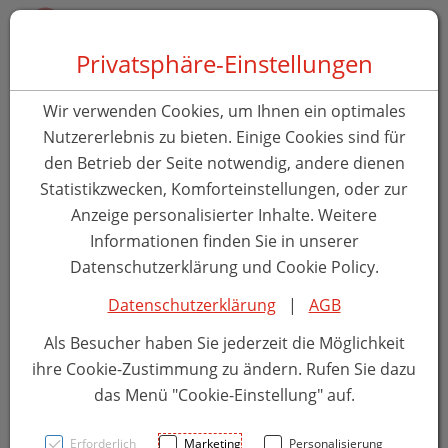
Zum Inhalt springen [AK + 0]
Zum Hauptmenü springen [AK + 1]
Zum Hauptmenü springen [AK + 2]
Zum Hauptmenü (oben rechts) springen [AK + 3]
Zum Widget-Menü rechts springen [AK + 4]
Zu den Inhalten im Fußbereich springen [AK + 5]
Toggle 
Produktsuche
Privatsphäre-Einstellungen
Arlberger Schwedenbitter
Wir verwenden Cookies, um Ihnen ein optimales
200ml
Nutzererlebnis zu bieten. Einige Cookies sind für
den Betrieb der Seite notwendig, andere dienen
Statistikzwecken, Komforteinstellungen, oder zur
PZN: 0545946
Anzeige personalisierter Inhalte. Weitere
Informationen finden Sie in unserer
Datenschutzerklärung und Cookie Policy.
Datenschutzerklärung
|
AGB
Als Besucher haben Sie jederzeit die Möglichkeit
ihre Cookie-Zustimmung zu ändern. Rufen Sie dazu
das Menü "Cookie-Einstellung" auf.
Erforderlich
Marketing
Personalisierung