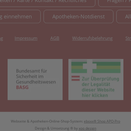
iten / Karte / Kontakt / Rechtliches
Fragen / 
ig einnehmen
Apotheken-Notdienst
Al
ng
Impressum
AGB
Widerrufsbelehrung
St
(öffnet in neuem Tab)
(öf
Webseite & Apotheken-Online-Shop-System:
eboxx® Shop APO-Pro
Design & Umsetzung
® by
xoo design