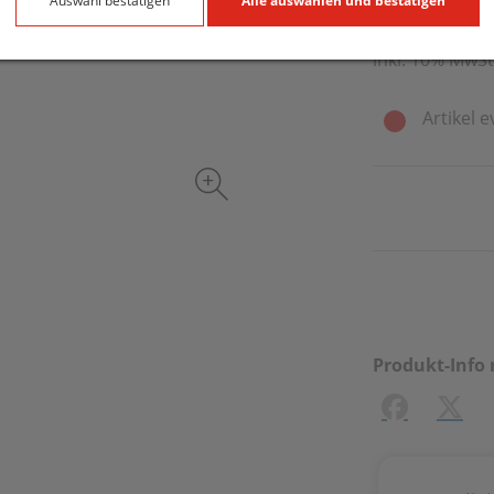
500 ml / Einhei
Auswahl bestätigen
Alle auswählen und bestätigen
inkl. 10% MwSt
Artikel e
Produkt-Info 
Facebook
X (#[