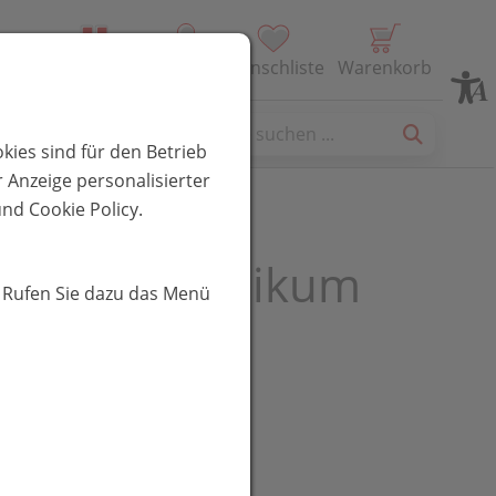
Alle Produkte
Profil
Wunschliste
Warenkorb
es
kies sind für den Betrieb
 Anzeige personalisierter
nd Cookie Policy.
chocken Tonikum
. Rufen Sie dazu das Menü
an
UR