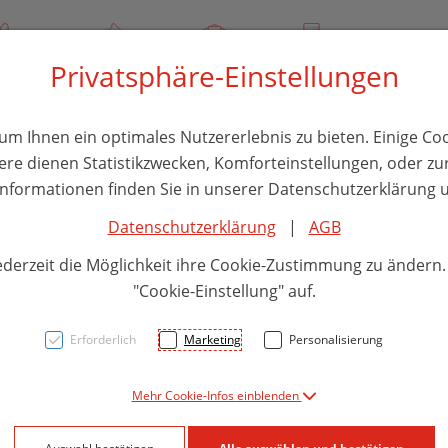
/ 244 000
Über uns
Rezept-Anfrage
Service
Privatsphäre-Einstellungen
thika
Hautpflege
Familie
Nahrungsergänzung
Divers
m Ihnen ein optimales Nutzererlebnis zu bieten. Einige Coo
ere dienen Statistikzwecken, Komforteinstellungen, oder zur
 Informationen finden Sie in unserer Datenschutzerklärung u
Datenschutzerklärung
|
AGB
Artis
ederzeit die Möglichkeit ihre Cookie-Zustimmung zu ändern
Ökop
"Cookie-Einstellung" auf.
Erforderlich
Marketing
Personalisierung
PZN: 1371916
Mehr Cookie-Infos einblenden
20,65 E