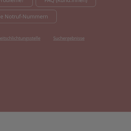
Probleme?
FAQ (Kund:innen)
le Notruf-Nummern
reitschlichtungsstelle
Suchergebnisse
fnet in neuem Tab)