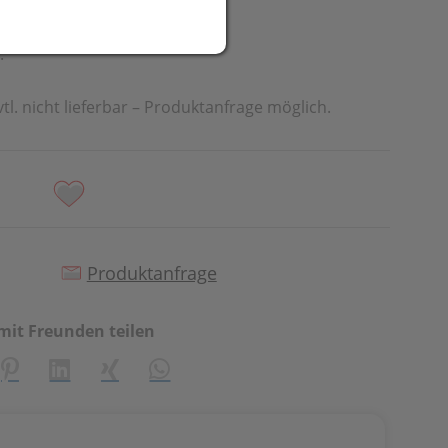
t
.
vtl. nicht lieferbar – Produktanfrage möglich.
Produktanfrage
mit Freunden teilen
creator\plugin\share\core\structs\SocialSharingServiceSetti
Pinterest
LinkedIn
Xing
WhatsApp (#[creator\plugin\share\cor