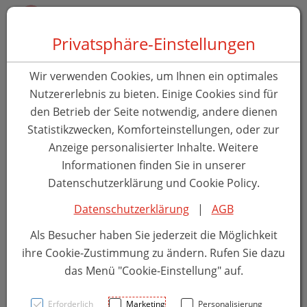
Zum Inhalt springen [AK + 0]
Zum Hauptmenü springen [AK + 1]
Zum Hauptmenü springen [AK + 2]
Zum Hauptmenü (oben rechts) springen [AK + 3]
Zum Widget-Menü rechts springen [AK + 4]
Zu den Inhalten im Fußbereich springen [AK + 5]
Toggle 
Produktsuche
Privatsphäre-Einstellungen
Augensalbe Ocusalin
Wir verwenden Cookies, um Ihnen ein optimales
Night Hypertone +0,4%
Nutzererlebnis zu bieten. Einige Cookies sind für
den Betrieb der Seite notwendig, andere dienen
Hyaluronsaeure 5g
Statistikzwecken, Komforteinstellungen, oder zur
Anzeige personalisierter Inhalte. Weitere
PZN: 5809309
Informationen finden Sie in unserer
Datenschutzerklärung und Cookie Policy.
Datenschutzerklärung
|
AGB
Als Besucher haben Sie jederzeit die Möglichkeit
ihre Cookie-Zustimmung zu ändern. Rufen Sie dazu
das Menü "Cookie-Einstellung" auf.
Erforderlich
Marketing
Personalisierung