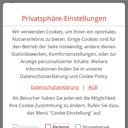
Zum Inhalt springen [AK + 0]
Zum Hauptmenü springen [AK + 1]
Zum Hauptmenü springen [AK + 2]
Zum Hauptmenü (oben rechts) springen [AK + 3]
Zum Widget-Menü rechts springen [AK + 4]
Zu den Inhalten im Fußbereich springen [AK + 5]
Toggle 
Produktsuche
Privatsphäre-Einstellungen
Avene Xeracalm/a.d
Wir verwenden Cookies, um Ihnen ein optimales
Rueckfettendes
Nutzererlebnis zu bieten. Einige Cookies sind für
den Betrieb der Seite notwendig, andere dienen
Reinigungsoel 750ml
Statistikzwecken, Komforteinstellungen, oder zur
Anzeige personalisierter Inhalte. Weitere
PZN: 5826377
Informationen finden Sie in unserer
Datenschutzerklärung und Cookie Policy.
Datenschutzerklärung
|
AGB
Als Besucher haben Sie jederzeit die Möglichkeit
ihre Cookie-Zustimmung zu ändern. Rufen Sie dazu
das Menü "Cookie-Einstellung" auf.
Erforderlich
Marketing
Personalisierung