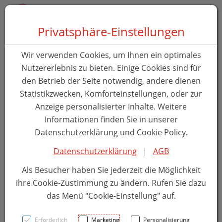
Zum Inhalt springen [AK + 0]
Zum Hauptmenü springen [AK + 1]
Zum Hauptmenü springen [AK + 2]
Zum Hauptmenü (oben rechts) springen [AK + 3]
Zum Widget-Menü rechts springen [AK + 4]
Zu den Inhalten im Fußbereich springen [AK + 5]
Toggle 
Produktsuche
Privatsphäre-Einstellungen
BERBERITZENWURZELRIND
Wir verwenden Cookies, um Ihnen ein optimales
TROPFEN 100 ML
Nutzererlebnis zu bieten. Einige Cookies sind für
den Betrieb der Seite notwendig, andere dienen
Statistikzwecken, Komforteinstellungen, oder zur
PZN: 5902121
Anzeige personalisierter Inhalte. Weitere
Informationen finden Sie in unserer
Datenschutzerklärung und Cookie Policy.
Datenschutzerklärung
|
AGB
Als Besucher haben Sie jederzeit die Möglichkeit
ihre Cookie-Zustimmung zu ändern. Rufen Sie dazu
das Menü "Cookie-Einstellung" auf.
Erforderlich
Marketing
Personalisierung