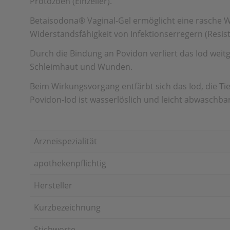
Protozoen (Einzeller).
Betaisodona
®
Vaginal-Gel ermöglicht eine rasche W
Widerstandsfähigkeit von Infektionserregern (Resis
Durch die Bindung an Povidon verliert das Iod weit
Schleimhaut und Wunden.
Beim Wirkungsvorgang entfärbt sich das Iod, die Ti
Povidon-Iod ist wasserlöslich und leicht abwaschbar
Arzneispezialität
apothekenpflichtig
Hersteller
Kurzbezeichnung
Stichworte