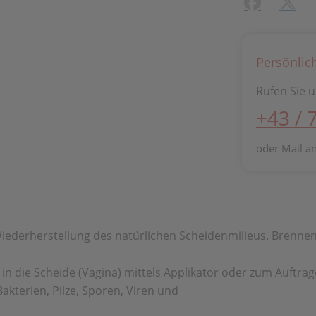
Facebook
X (#[
Persönlic
Rufen Sie u
+43 / 
oder Mail a
iederherstellung des natürlichen Scheidenmilieus. Brennen 
n in die Scheide (Vagina) mittels Applikator oder zum Auftr
akterien, Pilze, Sporen, Viren und