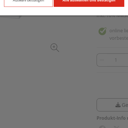
50 g / Einheit
Auswahl bestätigen
Alle auswählen und bestätigen
inkl. 10% MwSt
online l
vorbeste
Ge
Produkt-Info 