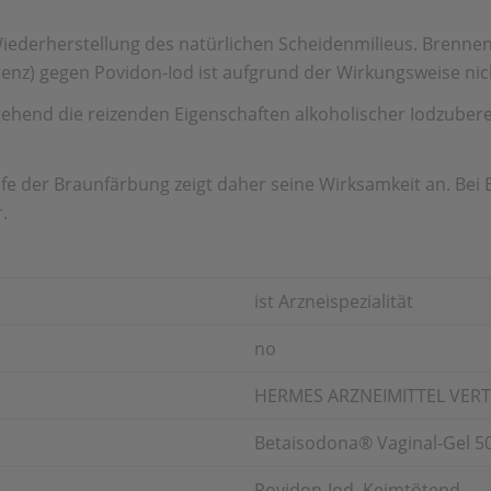
iederherstellung des natürlichen Scheidenmilieus. Brennen 
tenz) gegen Povidon-Iod ist aufgrund der Wirkungsweise nic
gehend die reizenden Eigenschaften alkoholischer Iodzuberei
efe der Braunfärbung zeigt daher seine Wirksamkeit an. Bei 
.
ist Arzneispezialität
no
HERMES ARZNEIMITTEL VER
Betaisodona® Vaginal-Gel 50
Povidon-Iod, Keimtötend