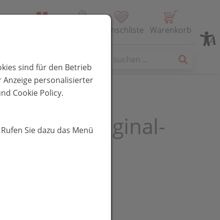
Alle Produkte
Profil
Wunschliste
Warenkorb
es
kies sind für den Betrieb
 Anzeige personalisierter
nd Cookie Policy.
sodona® Vaginal-
. Rufen Sie dazu das Menü
0 g
R