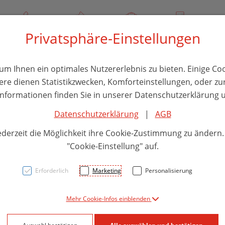
3 732 / 244 000
Über uns
Rezept-Anfrage
Service
Privatsphäre-Einstellungen
thika
Hautpflege
Familie
Nahrungsergänzung
Divers
m Ihnen ein optimales Nutzererlebnis zu bieten. Einige Coo
ere dienen Statistikzwecken, Komforteinstellungen, oder zur
 Informationen finden Sie in unserer Datenschutzerklärung u
Datenschutzerklärung
|
AGB
Betai
ederzeit die Möglichkeit ihre Cookie-Zustimmung zu ändern
Gel 5
"Cookie-Einstellung" auf.
Erforderlich
Marketing
Personalisierung
PZN: 0809776
Mehr Cookie-Infos einblenden
9,60 EU