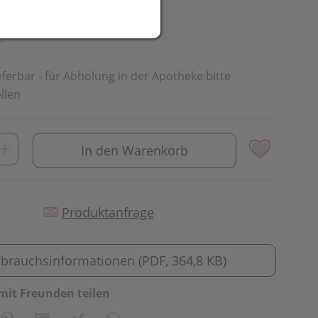
.
ieferbar - für Abholung in der Apotheke bitte
llen
In den Warenkorb
Produktanfrage
brauchsinformationen (PDF, 364,8 KB)
mit Freunden teilen