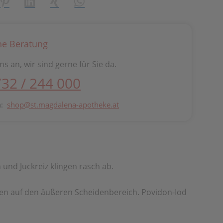
creator\plugin\share\core\structs\SocialSharingServiceSetti
Pinterest
LinkedIn
Xing
WhatsApp (#[creator\plugin\share\cor
he Beratung
ns an, wir sind gerne für Sie da.
732 / 244 000
n:
shop@st.magdalena-apotheke.at
und Juckreiz klingen rasch ab.
agen auf den äußeren Scheidenbereich. Povidon-Iod