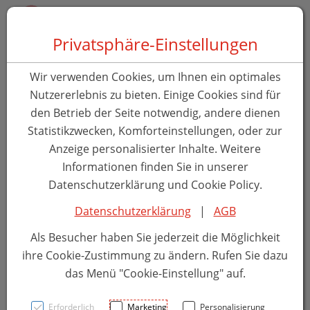
Zum Inhalt springen [AK + 0]
Zum Hauptmenü springen [AK + 1]
Zum Hauptmenü springen [AK + 2]
Zum Hauptmenü (oben rechts) springen [AK + 3]
Zum Widget-Menü rechts springen [AK + 4]
Zu den Inhalten im Fußbereich springen [AK + 5]
Toggle 
Produktsuche
Privatsphäre-Einstellungen
Biovital® EnergieElixier
Wir verwenden Cookies, um Ihnen ein optimales
Nutzererlebnis zu bieten. Einige Cookies sind für
den Betrieb der Seite notwendig, andere dienen
PZN: 1181630
Statistikzwecken, Komforteinstellungen, oder zur
Anzeige personalisierter Inhalte. Weitere
Informationen finden Sie in unserer
Datenschutzerklärung und Cookie Policy.
Datenschutzerklärung
|
AGB
Als Besucher haben Sie jederzeit die Möglichkeit
ihre Cookie-Zustimmung zu ändern. Rufen Sie dazu
das Menü "Cookie-Einstellung" auf.
Erforderlich
Marketing
Personalisierung