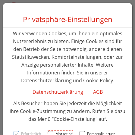
Zum Inhalt springen [AK + 0]
Zum Hauptmenü springen [AK + 1]
Zum Hauptmenü springen [AK + 2]
Zum Hauptmenü (oben rechts) springen [AK + 3]
Zum Widget-Menü rechts springen [AK + 4]
Zu den Inhalten im Fußbereich springen [AK + 5]
Toggle 
Produktsuche
Privatsphäre-Einstellungen
Burgit Schrunden Schutz
Wir verwenden Cookies, um Ihnen ein optimales
Konzentrat
Nutzererlebnis zu bieten. Einige Cookies sind für
den Betrieb der Seite notwendig, andere dienen
Statistikzwecken, Komforteinstellungen, oder zur
PZN: 5876731
Anzeige personalisierter Inhalte. Weitere
Informationen finden Sie in unserer
Datenschutzerklärung und Cookie Policy.
Datenschutzerklärung
|
AGB
Als Besucher haben Sie jederzeit die Möglichkeit
ihre Cookie-Zustimmung zu ändern. Rufen Sie dazu
das Menü "Cookie-Einstellung" auf.
Erforderlich
Marketing
Personalisierung