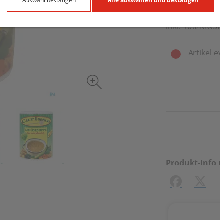
500 g / Einheit
Auswahl bestätigen
Alle auswählen und bestätigen
inkl. 10% MwSt
Artikel e
Produkt-Info 
Facebook
X (#[