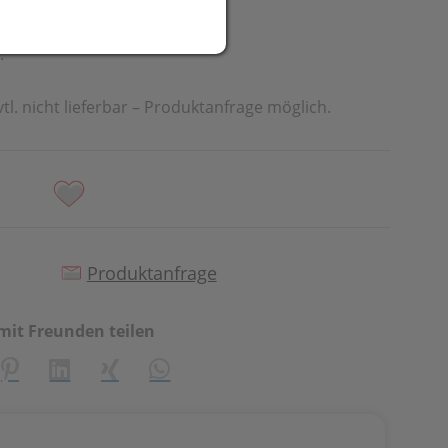
.
vtl. nicht lieferbar – Produktanfrage möglich.
Produktanfrage
mit Freunden teilen
creator\plugin\share\core\structs\SocialSharingServiceSetti
Pinterest
LinkedIn
Xing
WhatsApp (#[creator\plugin\share\cor