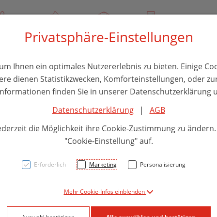
/ 244 000
Über uns
Rezept-Anfrage
Service
Privatsphäre-Einstellungen
thika
Hautpflege
Familie
Nahrungsergänzung
Divers
m Ihnen ein optimales Nutzererlebnis zu bieten. Einige Coo
ere dienen Statistikzwecken, Komforteinstellungen, oder zur
 Informationen finden Sie in unserer Datenschutzerklärung u
Datenschutzerklärung
|
AGB
Cari
ederzeit die Möglichkeit ihre Cookie-Zustimmung zu ändern
500g
"Cookie-Einstellung" auf.
Erforderlich
Marketing
Personalisierung
PZN: 0821978
Mehr Cookie-Infos einblenden
8,85 EU