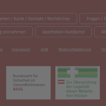
iten / Karte / Kontakt / Rechtliches
Fragen / 
ig einnehmen
Apotheken-Notdienst
Al
ng
Impressum
AGB
Widerrufsbelehrung
St
(öffnet in neuem Tab)
(öf