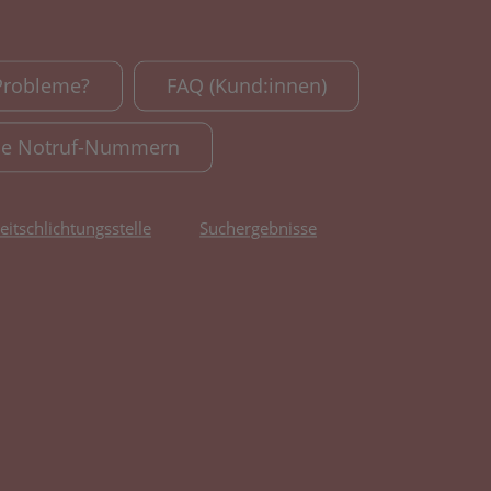
Probleme?
FAQ (Kund:innen)
le Notruf-Nummern
reitschlichtungsstelle
Suchergebnisse
fnet in neuem Tab)