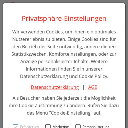
Zum Inhalt springen [AK + 0]
Zum Hauptmenü springen [AK + 1]
Zum Hauptmenü springen [AK + 2]
Zum Hauptmenü (oben rechts) springen [AK + 3]
Zum Widget-Menü rechts springen [AK + 4]
Zu den Inhalten im Fußbereich springen [AK + 5]
Toggle 
Produktsuche
Privatsphäre-Einstellungen
Contractubex Gel 50g
Wir verwenden Cookies, um Ihnen ein optimales
Nutzererlebnis zu bieten. Einige Cookies sind für
den Betrieb der Seite notwendig, andere dienen
PZN: 0012581
Statistikzwecken, Komforteinstellungen, oder zur
Anzeige personalisierter Inhalte. Weitere
Informationen finden Sie in unserer
Datenschutzerklärung und Cookie Policy.
Datenschutzerklärung
|
AGB
Als Besucher haben Sie jederzeit die Möglichkeit
ihre Cookie-Zustimmung zu ändern. Rufen Sie dazu
das Menü "Cookie-Einstellung" auf.
Erforderlich
Marketing
Personalisierung