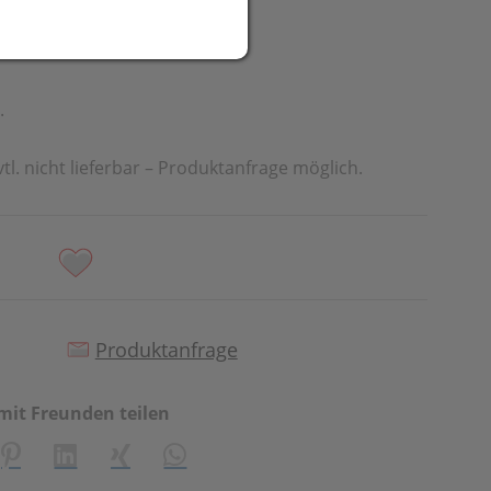
UR
t
.
vtl. nicht lieferbar – Produktanfrage möglich.
Produktanfrage
mit Freunden teilen
creator\plugin\share\core\structs\SocialSharingServiceSetti
Pinterest
LinkedIn
Xing
WhatsApp (#[creator\plugin\share\cor