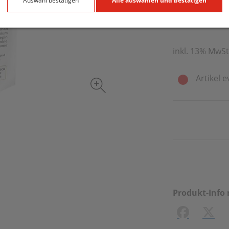
16,95 E
Auswahl bestätigen
Alle auswählen und bestätigen
30 Stk. / Einhei
inkl. 13% MwSt
Artikel e
Produkt-Info 
Facebook
X (#[