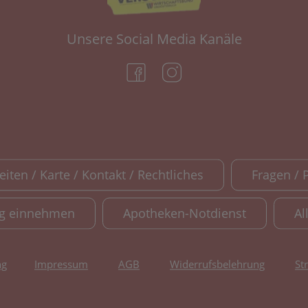
Unsere Social Media Kanäle
(öffnet in neuem Tab)
(öffnet in neuem Tab)
iten / Karte / Kontakt / Rechtliches
Fragen / 
ig einnehmen
Apotheken-Notdienst
Al
ng
Impressum
AGB
Widerrufsbelehrung
St