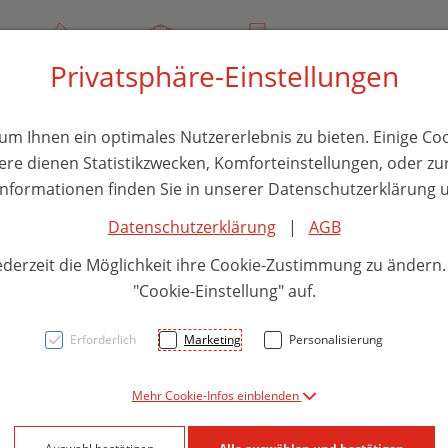
00
Über uns
Rezept-Anfrage
Service
Privatsphäre-Einstellungen
thika
Hautpflege
Familie
Nahrungsergänzung
Divers
m Ihnen ein optimales Nutzererlebnis zu bieten. Einige Coo
ere dienen Statistikzwecken, Komforteinstellungen, oder zur
 Informationen finden Sie in unserer Datenschutzerklärung u
Datenschutzerklärung
|
AGB
Doppe
ederzeit die Möglichkeit ihre Cookie-Zustimmung zu ändern
Relax
"Cookie-Einstellung" auf.
Hund
Erforderlich
Marketing
Personalisierung
Mehr Cookie-Infos einblenden
PZN: 5879184