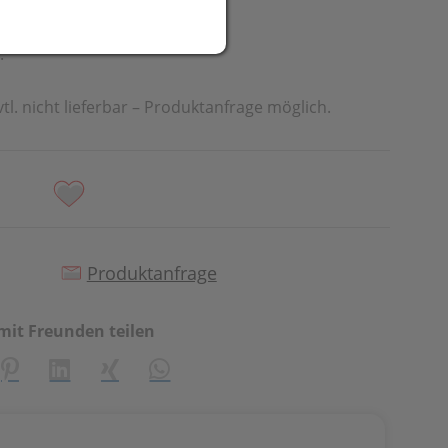
.
vtl. nicht lieferbar – Produktanfrage möglich.
Produktanfrage
mit Freunden teilen
creator\plugin\share\core\structs\SocialSharingServiceSetti
Pinterest
LinkedIn
Xing
WhatsApp (#[creator\plugin\share\cor