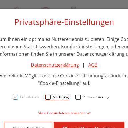
00
Über uns
Rezept-Anfrage
Service
Privatsphäre-Einstellungen
thika
Hautpflege
Familie
Nahrungsergänzung
Divers
m Ihnen ein optimales Nutzererlebnis zu bieten. Einige Coo
ere dienen Statistikzwecken, Komforteinstellungen, oder zur
 Informationen finden Sie in unserer Datenschutzerklärung u
Datenschutzerklärung
|
AGB
Doppe
ederzeit die Möglichkeit ihre Cookie-Zustimmung zu ändern
Relax
"Cookie-Einstellung" auf.
Erforderlich
Marketing
Personalisierung
PZN: 5879161
Mehr Cookie-Infos einblenden
14,95 E