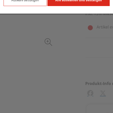
90 ml / Einheit
Auswahl bestätigen
Alle auswählen und bestätigen
inkl. 13% MwSt
Artikel e
Produkt-Info 
Facebook
X (#[