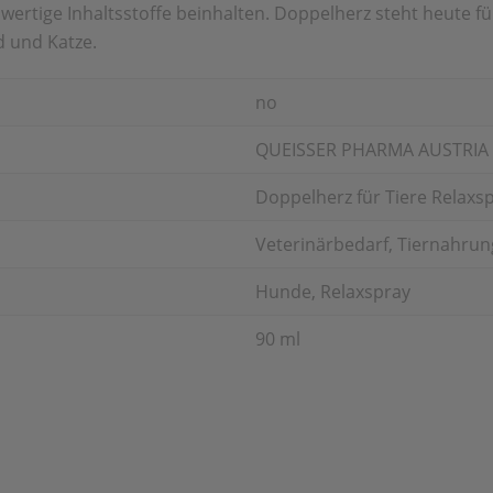
hwertige Inhaltsstoffe beinhalten. Doppelherz steht heute 
d und Katze.
no
QUEISSER PHARMA AUSTRI
Doppelherz für Tiere Relaxs
Veterinärbedarf, Tiernahrung
Hunde, Relaxspray
90 ml