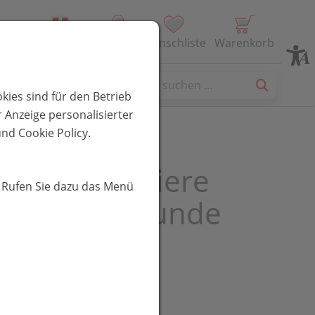
Alle Produkte
Profil
Wunschliste
Warenkorb
es
kies sind für den Betrieb
 Anzeige personalisierter
nd Cookie Policy.
lherz für Tiere
. Rufen Sie dazu das Menü
spray für Hunde
UR