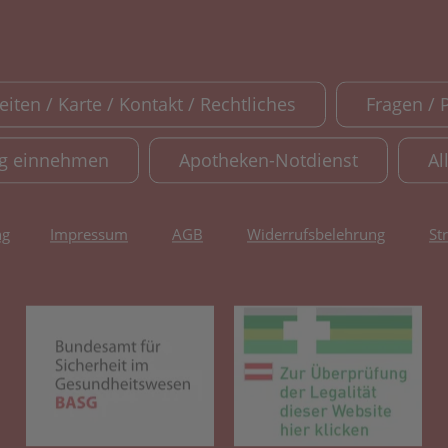
iten / Karte / Kontakt / Rechtliches
Fragen / 
ig einnehmen
Apotheken-Notdienst
Al
ng
Impressum
AGB
Widerrufsbelehrung
St
(öffnet in neuem Tab)
(öf