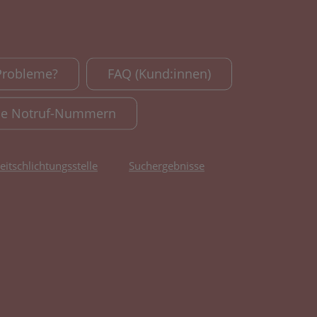
Probleme?
FAQ (Kund:innen)
le Notruf-Nummern
reitschlichtungsstelle
Suchergebnisse
fnet in neuem Tab)