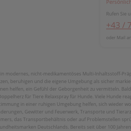
Persönlic
Rufen Sie u
+43 / 
oder Mail a
ein modernes, nicht-medikamentöses Multi-Inhaltsstoff-Prä
ützen, beruhigen und die eigene Umgebung als sicher mar
en helfen, ein Gefühl der Geborgenheit zu vermitteln. Bal
m Doppelherz für Tiere Relaxspray für Hunde. Viele Hunde re
immung in einer ruhigen Umgebung helfen, sich wieder woh
nderungen, Gewitter und Feuerwerk, Transporte und Tierarz
immers, das Transportbehältnis oder auf Problemstellen spr
sundheitsmarken Deutschlands. Bereits seit über 100 Jahre