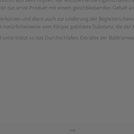
nhaltsstoff aus dem Hopfen, der entspannende Eigenschaften
 ist das erste Produkt mit einem gleichbleibenden Gehalt 
 verkürzen und dient auch zur Linderung der Begleiterscheinu
ne natürlicherweise vom Körper gebildete Substanz, die der 
nd unterstützt so das Durchschlafen. Extrakte der Baldrianw
no