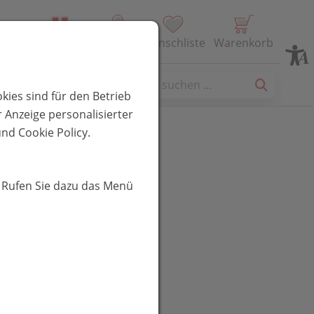
Alle Produkte
Profil
Wunschliste
Warenkorb
es
kies sind für den Betrieb
 Anzeige personalisierter
nd Cookie Policy.
öhm Ein- &
. Rufen Sie dazu das Menü
schlaf akut
UR