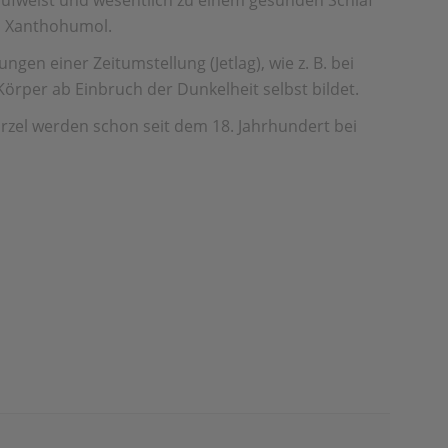
 aufweist und wesentlich zu einem gesunden Schlaf
an Xanthohumol.
ngen einer Zeitumstellung (Jetlag), wie z. B. bei
Körper ab Einbruch der Dunkelheit selbst bildet.
urzel werden schon seit dem 18. Jahrhundert bei