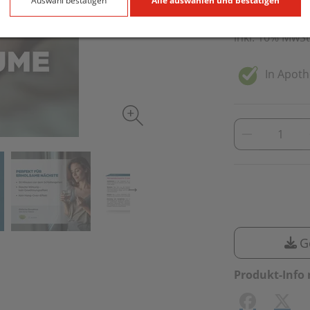
30 Stk. / Einhei
Auswahl bestätigen
Alle auswählen und bestätigen
inkl. 10% MwSt
In Apoth
G
Produkt-Info 
Facebook
X (#[