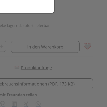
t
.
eke lagernd, sofort lieferbar
In den Warenkorb
Produktanfrage
ebrauchsinformationen (PDF, 173 KB)
mit Freunden teilen
creator\plugin\share\core\structs\SocialSharingServiceSetti
Pinterest
LinkedIn
Xing
WhatsApp (#[creator\plugin\share\cor