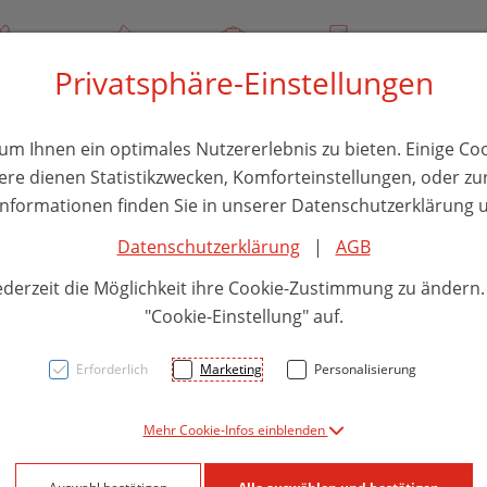
/ 244 000
Über uns
Rezept-Anfrage
Service
Privatsphäre-Einstellungen
thika
Hautpflege
Familie
Nahrungsergänzung
Divers
m Ihnen ein optimales Nutzererlebnis zu bieten. Einige Coo
ere dienen Statistikzwecken, Komforteinstellungen, oder zur
 Informationen finden Sie in unserer Datenschutzerklärung u
Datenschutzerklärung
|
AGB
Dr. B
ederzeit die Möglichkeit ihre Cookie-Zustimmung zu ändern
Durch
"Cookie-Einstellung" auf.
Erforderlich
Marketing
Personalisierung
PZN: 5838972
Mehr Cookie-Infos einblenden
21,70 E