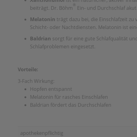
Xanthohumol
ist ein natürlicher, aktiver I
®
beiträgt. Dr. Böhm
Ein- und Durchschlaf akut
Melatonin
trägt dazu bei, die Einschlafzeit zu
Schicht- oder Nachtdiensten. Melatonin ist ei
Baldrian
sorgt für eine gute Schlafqualität u
Schlafproblemen eingesetzt.
Vorteile:
3-Fach Wirkung:
Hopfen entspannt
Melatonin für rasches Einschlafen
Baldrian fördert das Durchschlafen
apothekenpflichtig