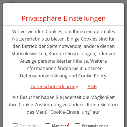
Zum Inhalt springen [AK + 0]
Zum Hauptmenü springen [AK + 1]
Zum Hauptmenü springen [AK + 2]
Zum Hauptmenü (oben rechts) springen [AK + 3]
Zum Widget-Menü rechts springen [AK + 4]
Zu den Inhalten im Fußbereich springen [AK + 5]
Toggle 
Produktsuche
Privatsphäre-Einstellungen
Dr. Hauschka
Wir verwenden Cookies, um Ihnen ein optimales
Aktivierendes Tagesfluid
Nutzererlebnis zu bieten. Einige Cookies sind für
den Betrieb der Seite notwendig, andere dienen
50ml
Statistikzwecken, Komforteinstellungen, oder zur
Anzeige personalisierter Inhalte. Weitere
PZN: 5405664
Informationen finden Sie in unserer
Datenschutzerklärung und Cookie Policy.
Datenschutzerklärung
|
AGB
Als Besucher haben Sie jederzeit die Möglichkeit
ihre Cookie-Zustimmung zu ändern. Rufen Sie dazu
das Menü "Cookie-Einstellung" auf.
Erforderlich
Marketing
Personalisierung