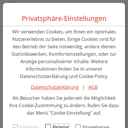
Zum Inhalt springen [AK + 0]
Zum Hauptmenü springen [AK + 1]
Zum Hauptmenü springen [AK + 2]
Zum Hauptmenü (oben rechts) springen [AK + 3]
Zum Widget-Menü rechts springen [AK + 4]
Zu den Inhalten im Fußbereich springen [AK + 5]
Toggle 
Produktsuche
Privatsphäre-Einstellungen
Elastische Binden
Wir verwenden Cookies, um Ihnen ein optimales
Elastomull Einzeln
Nutzererlebnis zu bieten. Einige Cookies sind für
den Betrieb der Seite notwendig, andere dienen
Verpackt 4mx 8cm 1st
Statistikzwecken, Komforteinstellungen, oder zur
Anzeige personalisierter Inhalte. Weitere
PZN: 0188966
Informationen finden Sie in unserer
Datenschutzerklärung und Cookie Policy.
Datenschutzerklärung
|
AGB
Als Besucher haben Sie jederzeit die Möglichkeit
ihre Cookie-Zustimmung zu ändern. Rufen Sie dazu
das Menü "Cookie-Einstellung" auf.
Erforderlich
Marketing
Personalisierung