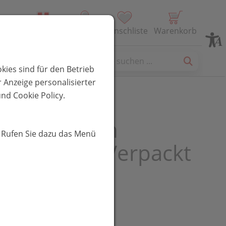
Alle Produkte
Profil
Wunschliste
Warenkorb
es
kies sind für den Betrieb
 Anzeige personalisierter
nd Cookie Policy.
ische Binden
. Rufen Sie dazu das Menü
ast Einzeln Verpackt
8cm 1st