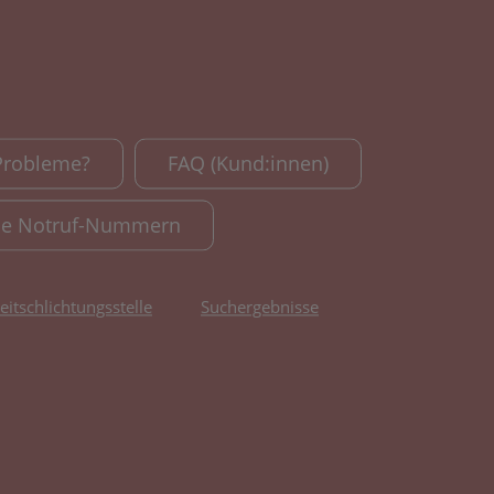
Probleme?
FAQ (Kund:innen)
le Notruf-Nummern
reitschlichtungsstelle
Suchergebnisse
fnet in neuem Tab)