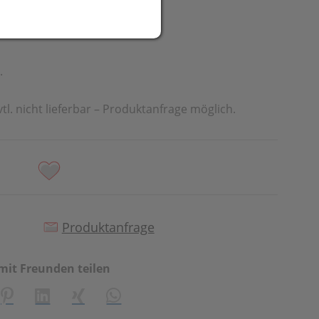
R
.
vtl. nicht lieferbar – Produktanfrage möglich.
Produktanfrage
mit Freunden teilen
creator\plugin\share\core\structs\SocialSharingServiceSetti
Pinterest
LinkedIn
Xing
WhatsApp (#[creator\plugin\share\cor