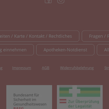
iten / Karte / Kontakt / Rechtliches
Fragen / 
ig einnehmen
Apotheken-Notdienst
Al
ng
Impressum
AGB
Widerrufsbelehrung
St
(öffnet in neuem Tab)
(öf