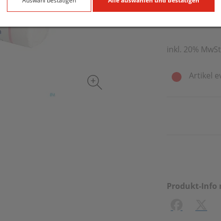
4,80 EU
Auswahl bestätigen
Alle auswählen und bestätigen
1 Stk. / Einheit
inkl. 20% MwSt
Artikel e
Produkt-Info 
Facebook
X (#[