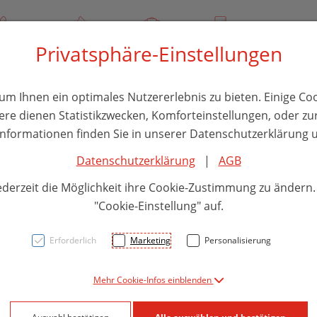
/ 244 000
Über uns
Rezept-Anfrage
Service
Privatsphäre-Einstellungen
thika
Hautpflege
Familie
Nahrungsergänzung
Divers
m Ihnen ein optimales Nutzererlebnis zu bieten. Einige Coo
ere dienen Statistikzwecken, Komforteinstellungen, oder zur
 Informationen finden Sie in unserer Datenschutzerklärung u
Datenschutzerklärung
|
AGB
Elast
ederzeit die Möglichkeit ihre Cookie-Zustimmung zu ändern
Ideal
"Cookie-Einstellung" auf.
5mx 
Erforderlich
Marketing
Personalisierung
Mehr Cookie-Infos einblenden
PZN: 0778343