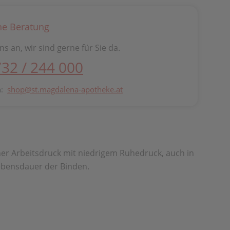
he Beratung
ns an, wir sind gerne für Sie da.
732 / 244 000
n:
shop@st.magdalena-apotheke.at
her Arbeitsdruck mit niedrigem Ruhedruck, auch in
Lebensdauer der Binden.