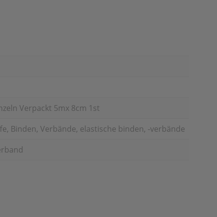
inzeln Verpackt 5mx 8cm 1st
e, Binden, Verbände, elastische binden, -verbände
erband