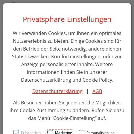
Zum Inhalt springen [AK + 0]
Zum Hauptmenü springen [AK + 1]
Zum Hauptmenü springen [AK + 2]
Zum Hauptmenü (oben rechts) springen [AK + 3]
Zum Widget-Menü rechts springen [AK + 4]
Zu den Inhalten im Fußbereich springen [AK + 5]
Toggle 
Produktsuche
Privatsphäre-Einstellungen
Fes Angel's Trumpet
Wir verwenden Cookies, um Ihnen ein optimales
7,5ml
Nutzererlebnis zu bieten. Einige Cookies sind für
den Betrieb der Seite notwendig, andere dienen
Statistikzwecken, Komforteinstellungen, oder zur
PZN: 2153162
Anzeige personalisierter Inhalte. Weitere
Informationen finden Sie in unserer
Datenschutzerklärung und Cookie Policy.
Datenschutzerklärung
|
AGB
Als Besucher haben Sie jederzeit die Möglichkeit
ihre Cookie-Zustimmung zu ändern. Rufen Sie dazu
das Menü "Cookie-Einstellung" auf.
Erforderlich
Marketing
Personalisierung