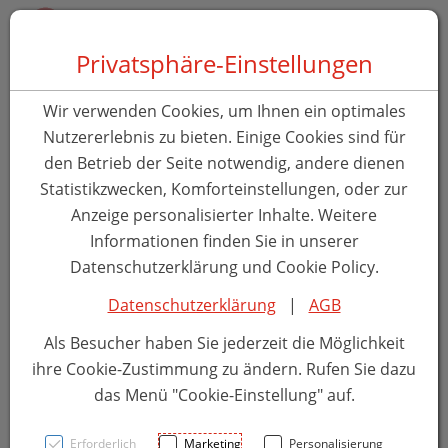
Zum Inhalt springen [AK + 0]
Zum Hauptmenü springen [AK + 1]
Zum Hauptmenü springen [AK + 2]
Zum Hauptmenü (oben rechts) springen [AK + 3]
Zum Widget-Menü rechts springen [AK + 4]
Zu den Inhalten im Fußbereich springen [AK + 5]
Toggle 
Produktsuche
Privatsphäre-Einstellungen
Fes Dill 7,5ml
Wir verwenden Cookies, um Ihnen ein optimales
Nutzererlebnis zu bieten. Einige Cookies sind für
den Betrieb der Seite notwendig, andere dienen
PZN: 2153682
Statistikzwecken, Komforteinstellungen, oder zur
Anzeige personalisierter Inhalte. Weitere
Informationen finden Sie in unserer
Datenschutzerklärung und Cookie Policy.
Datenschutzerklärung
|
AGB
Als Besucher haben Sie jederzeit die Möglichkeit
ihre Cookie-Zustimmung zu ändern. Rufen Sie dazu
das Menü "Cookie-Einstellung" auf.
Erforderlich
Marketing
Personalisierung