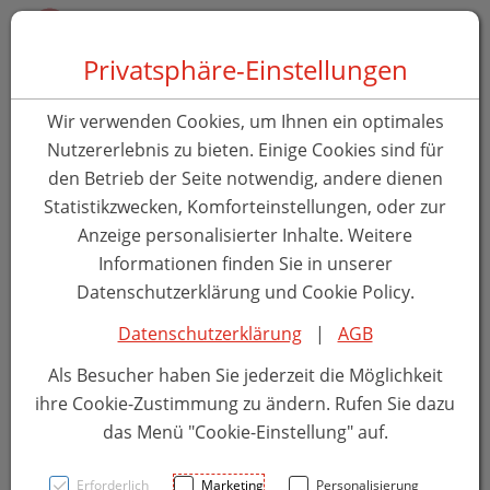
Zum Inhalt springen [AK + 0]
Zum Hauptmenü springen [AK + 1]
Zum Hauptmenü springen [AK + 2]
Zum Hauptmenü (oben rechts) springen [AK + 3]
Zum Widget-Menü rechts springen [AK + 4]
Zu den Inhalten im Fußbereich springen [AK + 5]
Toggle 
Produktsuche
Privatsphäre-Einstellungen
Fungalix Forte
Wir verwenden Cookies, um Ihnen ein optimales
Nutzererlebnis zu bieten. Einige Cookies sind für
den Betrieb der Seite notwendig, andere dienen
PZN: 4731485
Statistikzwecken, Komforteinstellungen, oder zur
Anzeige personalisierter Inhalte. Weitere
Informationen finden Sie in unserer
Datenschutzerklärung und Cookie Policy.
Datenschutzerklärung
|
AGB
Als Besucher haben Sie jederzeit die Möglichkeit
ihre Cookie-Zustimmung zu ändern. Rufen Sie dazu
das Menü "Cookie-Einstellung" auf.
Erforderlich
Marketing
Personalisierung