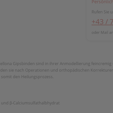
Persönlic
Rufen Sie u
+43 / 
oder Mail a
e Cellona Gipsbinden sind in ihrer Anmodellierung feincrem
rden sie nach Operationen und orthopädischen Korrekture
 somit den Heilungsprozess.
 und β-Calciumsulfathalbhydrat