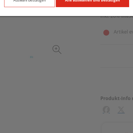
10 Stk. / Einhei
Auswahl bestätigen
Alle auswählen und bestätigen
inkl. 20% MwSt
Artikel e
Produkt-Info 
Facebook
X (#[