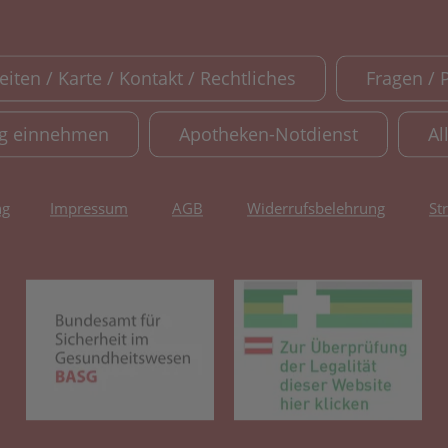
iten / Karte / Kontakt / Rechtliches
Fragen / 
ig einnehmen
Apotheken-Notdienst
Al
ng
Impressum
AGB
Widerrufsbelehrung
St
(öffnet in neuem Tab)
(öf