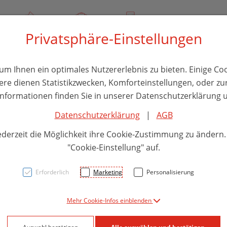
00
Über uns
Rezept-Anfrage
Service
Privatsphäre-Einstellungen
thika
Hautpflege
Familie
Nahrungsergänzung
Divers
m Ihnen ein optimales Nutzererlebnis zu bieten. Einige Coo
ere dienen Statistikzwecken, Komforteinstellungen, oder zur
 Informationen finden Sie in unserer Datenschutzerklärung u
Datenschutzerklärung
|
AGB
Gipsb
ederzeit die Möglichkeit ihre Cookie-Zustimmung zu ändern
rausc
"Cookie-Einstellung" auf.
Erforderlich
Marketing
Personalisierung
PZN: 1212945
Mehr Cookie-Infos einblenden
17,85 E