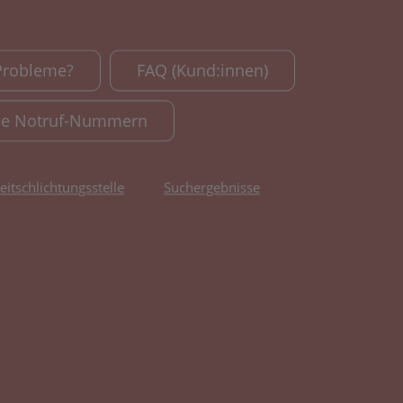
Probleme?
FAQ (Kund:innen)
le Notruf-Nummern
reitschlichtungsstelle
Suchergebnisse
fnet in neuem Tab)