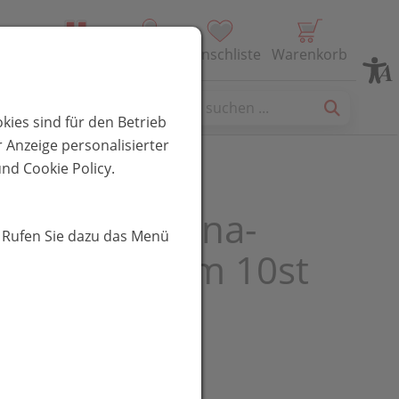
Alle Produkte
Profil
Wunschliste
Warenkorb
es
kies sind für den Betrieb
 Anzeige personalisierter
nd Cookie Policy.
inden Cellona-
. Rufen Sie dazu das Menü
her 2mx 6cm 10st
UR