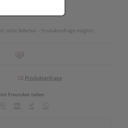
t
.
vtl. nicht lieferbar – Produktanfrage möglich.
Produktanfrage
mit Freunden teilen
creator\plugin\share\core\structs\SocialSharingServiceSetti
Pinterest
LinkedIn
Xing
WhatsApp (#[creator\plugin\share\cor