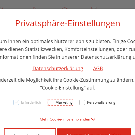
/ 244 000
Über uns
Rezept-Anfrage
Service
Privatsphäre-Einstellungen
thika
Hautpflege
Familie
Nahrungsergänzung
Divers
m Ihnen ein optimales Nutzererlebnis zu bieten. Einige Coo
ere dienen Statistikzwecken, Komforteinstellungen, oder zur
 Informationen finden Sie in unserer Datenschutzerklärung u
Datenschutzerklärung
|
AGB
Green
ederzeit die Möglichkeit ihre Cookie-Zustimmung zu ändern
Lysin
"Cookie-Einstellung" auf.
Erforderlich
Marketing
Personalisierung
PZN: 6003850
Mehr Cookie-Infos einblenden
7,01 EU