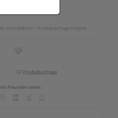
eit
.
vtl. nicht lieferbar – Produktanfrage möglich.
Produktanfrage
mit Freunden teilen
creator\plugin\share\core\structs\SocialSharingServiceSetti
Pinterest
LinkedIn
Xing
WhatsApp (#[creator\plugin\share\cor