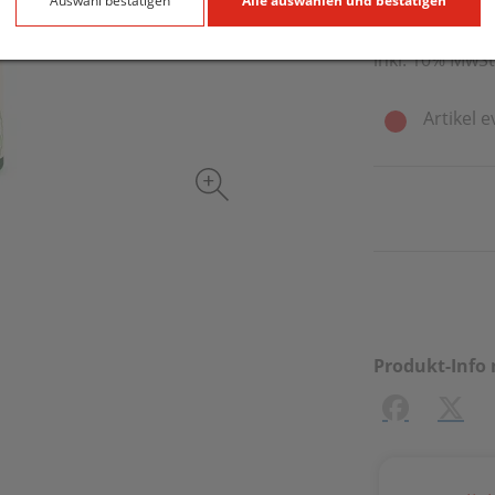
120 Stk. / Einh
Auswahl bestätigen
Alle auswählen und bestätigen
inkl. 10% MwSt
Artikel e
Produkt-Info 
Facebook
X (#[