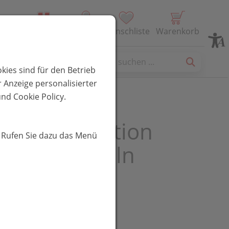
Alle Produkte
Profil
Wunschliste
Warenkorb
es
kies sind für den Betrieb
 Anzeige personalisierter
nd Cookie Policy.
Food Nutrition
. Rufen Sie dazu das Menü
e 120 Kapseln
R