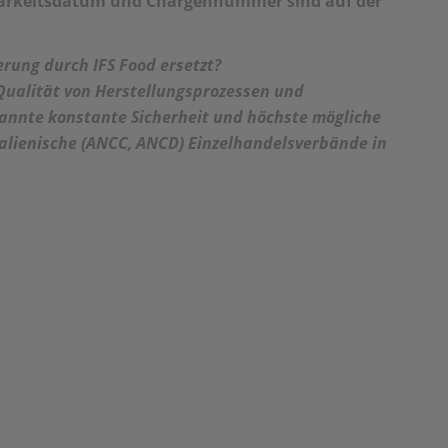
barkeitsdatum und Chargennummer sind auf der
erung durch IFS Food ersetzt?
 Qualität von Herstellungsprozessen und
kannte konstante Sicherheit und höchste mögliche
talienische (ANCC, ANCD) Einzelhandelsverbände in