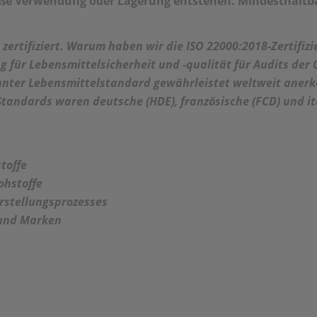
mäße Verwendung oder Lagerung entstehen. Mindesthalt
 zertifiziert. Warum haben wir die ISO 22000:2018-Zertifizi
g für Lebensmittelsicherheit und -qualität für Audits der
annter Lebensmittelstandard gewährleistet weltweit aner
Standards waren deutsche (HDE), französische (FCD) und i
toffe
ohstoffe
rstellungsprozesses
 und Marken