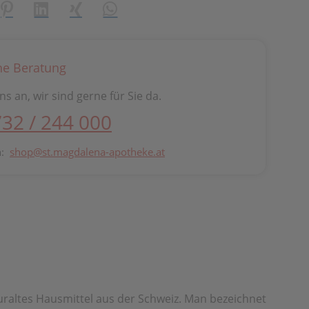
creator\plugin\share\core\structs\SocialSharingServiceSetti
Pinterest
LinkedIn
Xing
WhatsApp (#[creator\plugin\share\cor
he Beratung
ns an, wir sind gerne für Sie da.
732 / 244 000
n:
shop@st.magdalena-apotheke.at
 uraltes Hausmittel aus der Schweiz. Man bezeichnet