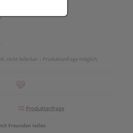
R
.
vtl. nicht lieferbar – Produktanfrage möglich.
Produktanfrage
mit Freunden teilen