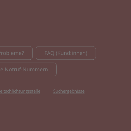
Probleme?
FAQ (Kund:innen)
le Notruf-Nummern
reitschlichtungsstelle
Suchergebnisse
fnet in neuem Tab)