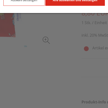
Auswahl bestätigen
Alle auswählen und bestätigen
PZN: 5823166
8,80 EU
1 Stk. / Einheit
inkl. 20% MwSt
Artikel e
Produkt-Info 