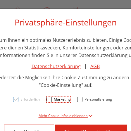
00
Über uns
Rezept-Anfrage
Service
Privatsphäre-Einstellungen
thika
Hautpflege
Familie
Nahrungsergänzung
Divers
m Ihnen ein optimales Nutzererlebnis zu bieten. Einige Coo
ere dienen Statistikzwecken, Komforteinstellungen, oder zur
 Informationen finden Sie in unserer Datenschutzerklärung u
Datenschutzerklärung
|
AGB
Kirsc
ederzeit die Möglichkeit ihre Cookie-Zustimmung zu ändern
Die M
"Cookie-Einstellung" auf.
Kind
Erforderlich
Marketing
Personalisierung
40054
Mehr Cookie-Infos einblenden