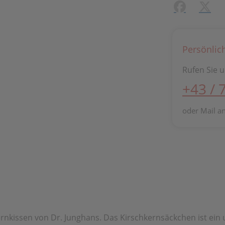
Facebook
X (#[
Persönlic
Rufen Sie u
+43 / 
oder Mail a
kernkissen von Dr. Junghans. Das Kirschkernsäckchen ist ein