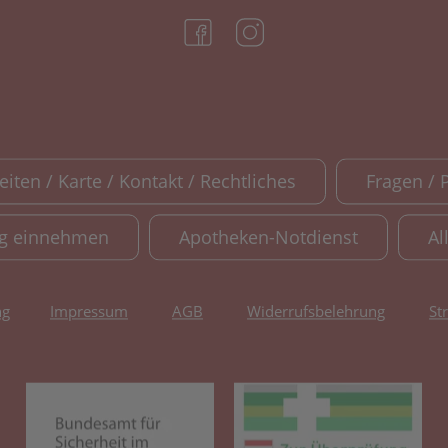
(öffnet in neuem Tab)
(öffnet in neuem Tab)
iten / Karte / Kontakt / Rechtliches
Fragen / 
ig einnehmen
Apotheken-Notdienst
Al
ng
Impressum
AGB
Widerrufsbelehrung
St
(öffnet in neuem Tab)
(öf