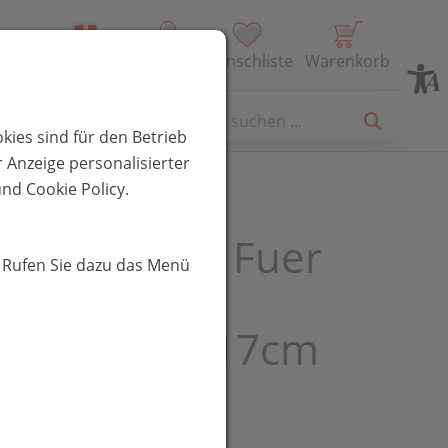
Alle Produkte
Profil
Wunschliste
Warenkorb
es
kies sind für den Betrieb
 Anzeige personalisierter
nd Cookie Policy.
hkernkissen Fuer
. Rufen Sie dazu das Menü
ikrowelle
ermotiv 17x17cm
 1st