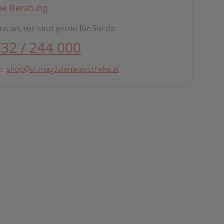
he Beratung
ns an, wir sind gerne für Sie da.
732 / 244 000
n:
shop@st.magdalena-apotheke.at