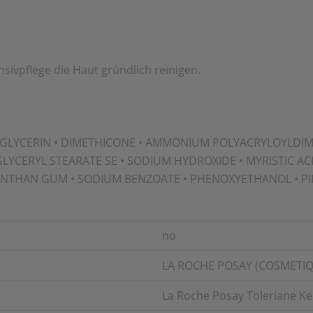
ivpflege die Haut gründlich reinigen.
 GLYCERIN • DIMETHICONE • AMMONIUM POLYACRYLOYLDIME
GLYCERYL STEARATE SE • SODIUM HYDROXIDE • MYRISTIC ACI
 • XANTHAN GUM • SODIUM BENZOATE • PHENOXYETHANOL • 
no
LA ROCHE POSAY (COSMETIQ
La Roche Posay Toleriane K