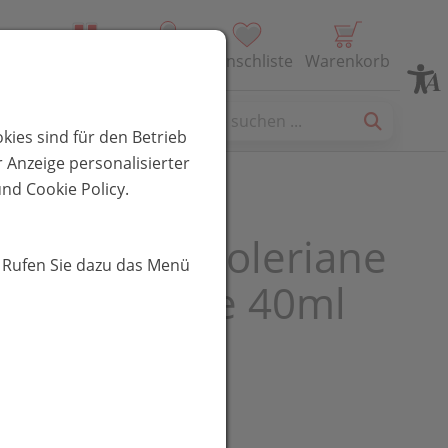
Alle Produkte
Profil
Wunschliste
Warenkorb
es
kies sind für den Betrieb
 Anzeige personalisierter
nd Cookie Policy.
che Posay Toleriane
. Rufen Sie dazu das Menü
um Ds Creme 40ml
UR