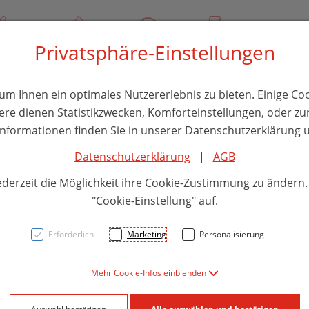
/ 244 000
Über uns
Rezept-Anfrage
Service
Privatsphäre-Einstellungen
thika
Hautpflege
Familie
Nahrungsergänzung
Divers
m Ihnen ein optimales Nutzererlebnis zu bieten. Einige Coo
ere dienen Statistikzwecken, Komforteinstellungen, oder zur
 Informationen finden Sie in unserer Datenschutzerklärung u
Datenschutzerklärung
|
AGB
La Ro
ederzeit die Möglichkeit ihre Cookie-Zustimmung zu ändern
Keri
"Cookie-Einstellung" auf.
Erforderlich
Marketing
Personalisierung
PZN: 5824881
Mehr Cookie-Infos einblenden
22,50 E