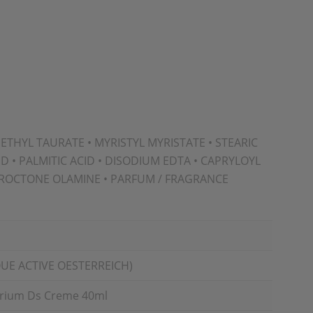
THYL TAURATE • MYRISTYL MYRISTATE • STEARIC
D • PALMITIC ACID • DISODIUM EDTA • CAPRYLOYL
PIROCTONE OLAMINE • PARFUM / FRAGRANCE
UE ACTIVE OESTERREICH)
erium Ds Creme 40ml