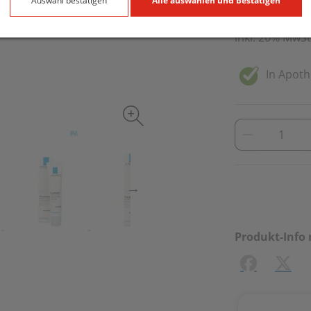
40 ml / Einheit
Auswahl bestätigen
Alle auswählen und bestätigen
inkl. 20% MwSt
In Apoth
Produkt-Info 
Facebook
X (#[