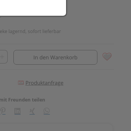
.
eke lagernd, sofort lieferbar
In den Warenkorb
Produktanfrage
mit Freunden teilen
creator\plugin\share\core\structs\SocialSharingServiceSetti
Pinterest
LinkedIn
Xing
WhatsApp (#[creator\plugin\share\cor