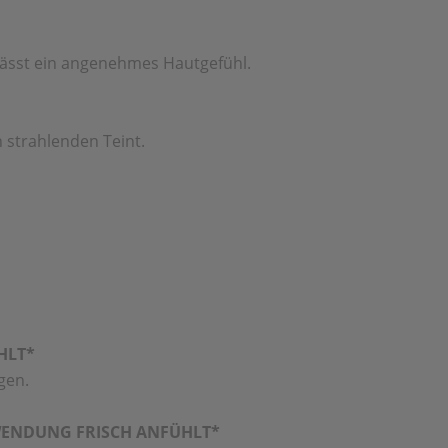
rlässt ein angenehmes Hautgefühl.
 strahlenden Teint.
HLT*
gen.
NWENDUNG FRISCH ANFÜHLT*