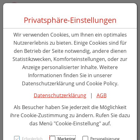
Zum Inhalt springen [AK + 0]
Zum Hauptmenü springen [AK + 1]
Zum Hauptmenü springen [AK + 2]
Zum Hauptmenü (oben rechts) springen [AK + 3]
Zum Widget-Menü rechts springen [AK + 4]
Zu den Inhalten im Fußbereich springen [AK + 5]
Toggle 
Produktsuche
Privatsphäre-Einstellungen
Lecithin Natur Granulat
Wir verwenden Cookies, um Ihnen ein optimales
Carlisan 200g
Nutzererlebnis zu bieten. Einige Cookies sind für
den Betrieb der Seite notwendig, andere dienen
Statistikzwecken, Komforteinstellungen, oder zur
PZN: 0791622
Anzeige personalisierter Inhalte. Weitere
Informationen finden Sie in unserer
Datenschutzerklärung und Cookie Policy.
Datenschutzerklärung
|
AGB
Als Besucher haben Sie jederzeit die Möglichkeit
ihre Cookie-Zustimmung zu ändern. Rufen Sie dazu
das Menü "Cookie-Einstellung" auf.
Erforderlich
Marketing
Personalisierung