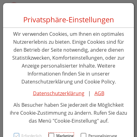
Zum Inhalt springen [AK + 0]
Zum Hauptmenü springen [AK + 1]
Zum Hauptmenü springen [AK + 2]
Zum Hauptmenü (oben rechts) springen [AK + 3]
Zum Widget-Menü rechts springen [AK + 4]
Zu den Inhalten im Fußbereich springen [AK + 5]
Toggle 
Produktsuche
Privatsphäre-Einstellungen
Lupinen Protein Pulver
Wir verwenden Cookies, um Ihnen ein optimales
Bio Raab 500g
Nutzererlebnis zu bieten. Einige Cookies sind für
den Betrieb der Seite notwendig, andere dienen
Statistikzwecken, Komforteinstellungen, oder zur
PZN: 5870645
Anzeige personalisierter Inhalte. Weitere
Informationen finden Sie in unserer
Datenschutzerklärung und Cookie Policy.
Datenschutzerklärung
|
AGB
Als Besucher haben Sie jederzeit die Möglichkeit
ihre Cookie-Zustimmung zu ändern. Rufen Sie dazu
das Menü "Cookie-Einstellung" auf.
Erforderlich
Marketing
Personalisierung