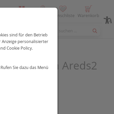
Alle Produkte
Profil
Wunschliste
Warenkorb
es
kies sind für den Betrieb
 Anzeige personalisierter
nd Cookie Policy.
san Kapseln Areds2
. Rufen Sie dazu das Menü
UR