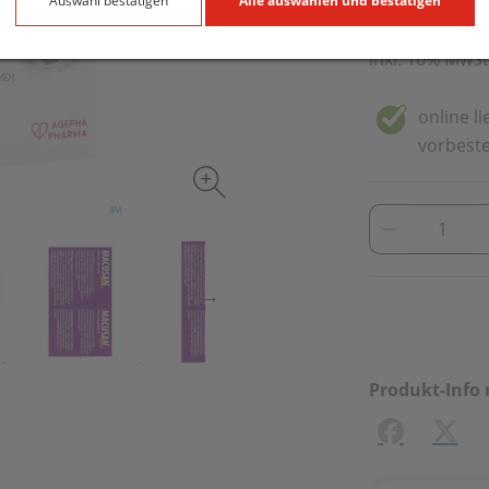
180 Stk. / Einh
Auswahl bestätigen
Alle auswählen und bestätigen
inkl. 10% MwSt
online l
vorbeste
Produkt-Info 
Facebook
X (#[