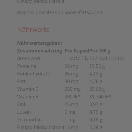
Ginkgo biloba Extrakt
Magnesiumsalze von Speisefettsäuren
Nährwerte
Nährwertangaben:
Zusammensetzung
Pro Kapsel
Pro 100 g
Brennwert
1 kcal / 3 kJ
122 kcal / 510 kJ
Proteine
98 mg
15,55 g
Kohlenhydrate
26 mg
4,13 g
Fett
30 mg
4,76 g
Vitamin C
250 mg
39,68 g
Vitamin E
200 IE*
31.740 IE*
Zink
25 mg
3,97 g
Lutein
5 mg
0,79 g
Zeaxanthin
1 mg
0,16 g
Ginkgo biloba Extrakt
15 mg
2,38 g