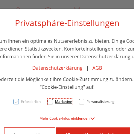
00
Über uns
Rezept-Anfrage
Service
Privatsphäre-Einstellungen
thika
Hautpflege
Familie
Nahrungsergänzung
Divers
m Ihnen ein optimales Nutzererlebnis zu bieten. Einige Coo
ere dienen Statistikzwecken, Komforteinstellungen, oder zur
 Informationen finden Sie in unserer Datenschutzerklärung u
Datenschutzerklärung
|
AGB
Macu
ederzeit die Möglichkeit ihre Cookie-Zustimmung zu ändern
180st
"Cookie-Einstellung" auf.
Erforderlich
Marketing
Personalisierung
PZN: 5916637
Mehr Cookie-Infos einblenden
84,80 E