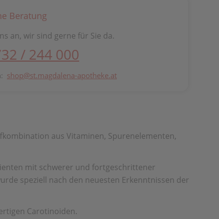
he Beratung
ns an, wir sind gerne für Sie da.
732 / 244 000
n:
shop@st.magdalena-apotheke.at
toffkombination aus Vitaminen, Spurenelementen,
enten mit schwerer und fortgeschrittener
rde speziell nach den neuesten Erkenntnissen der
ertigen Carotinoiden.