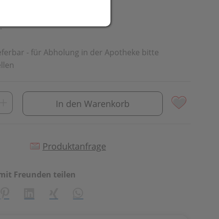
eit
.
ieferbar - für Abholung in der Apotheke bitte
llen
In den Warenkorb
Produktanfrage
mit Freunden teilen
creator\plugin\share\core\structs\SocialSharingServiceSetti
Pinterest
LinkedIn
Xing
WhatsApp (#[creator\plugin\share\cor