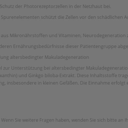
Schutz der Photorezeptorzellen in der Netzhaut bei.
Spurenelementen schützt die Zellen vor den schädlichen Au
n aus Mikronährstoffen und Vitaminen, Neurodegeneration zu
nderen Ernährungsbedürfnisse dieser Patientengruppe abg
lung altersbedingter Makuladegeneration
l zur Unterstützung bei altersbedingter Makuladegeneratio
xanthin) und Ginkgo biloba-Extrakt. Diese Inhaltsstoffe tr
ung, insbesondere in kleinen Gefäßen. Die Einnahme erfol
h. Wenn Sie weitere Fragen haben, wenden Sie sich bitte an 