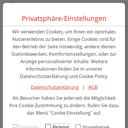
Zum Inhalt springen [AK + 0]
Zum Hauptmenü springen [AK + 1]
Zum Hauptmenü springen [AK + 2]
Zum Hauptmenü (oben rechts) springen [AK + 3]
Zum Widget-Menü rechts springen [AK + 4]
Zu den Inhalten im Fußbereich springen [AK + 5]
Toggle 
Produktsuche
Privatsphäre-Einstellungen
Mavala Lipbalm 26
Wir verwenden Cookies, um Ihnen ein optimales
Chocolate 1st
Nutzererlebnis zu bieten. Einige Cookies sind für
den Betrieb der Seite notwendig, andere dienen
Statistikzwecken, Komforteinstellungen, oder zur
PZN: 5934121
Anzeige personalisierter Inhalte. Weitere
Informationen finden Sie in unserer
Datenschutzerklärung und Cookie Policy.
Datenschutzerklärung
|
AGB
Als Besucher haben Sie jederzeit die Möglichkeit
ihre Cookie-Zustimmung zu ändern. Rufen Sie dazu
das Menü "Cookie-Einstellung" auf.
Erforderlich
Marketing
Personalisierung