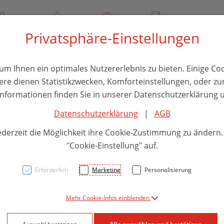
/ 244 000
Über uns
Rezept-Anfrage
Service
Privatsphäre-Einstellungen
thika
Hautpflege
Familie
Nahrungsergänzung
Divers
m Ihnen ein optimales Nutzererlebnis zu bieten. Einige Coo
ere dienen Statistikzwecken, Komforteinstellungen, oder zur
 Informationen finden Sie in unserer Datenschutzerklärung u
Datenschutzerklärung
|
AGB
Maval
ederzeit die Möglichkeit ihre Cookie-Zustimmung zu ändern
Eiffel
"Cookie-Einstellung" auf.
Erforderlich
Marketing
Personalisierung
PZN: 5827371
Mehr Cookie-Infos einblenden
23,91 E