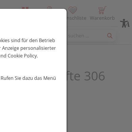
Alle Produkte
Profil
Wunschliste
Warenkorb
es
kies sind für den Betrieb
 Anzeige personalisierter
nd Cookie Policy.
a Lippenstifte 306
. Rufen Sie dazu das Menü
 4g
UR