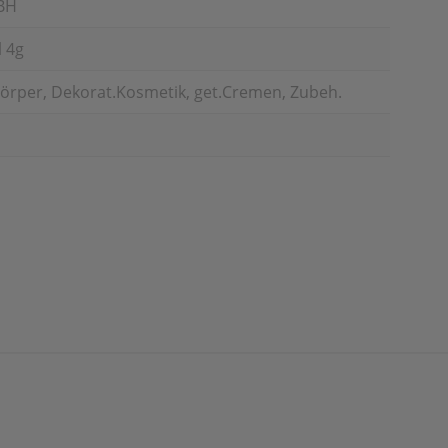
BH
l 4g
örper, Dekorat.Kosmetik, get.Cremen, Zubeh.