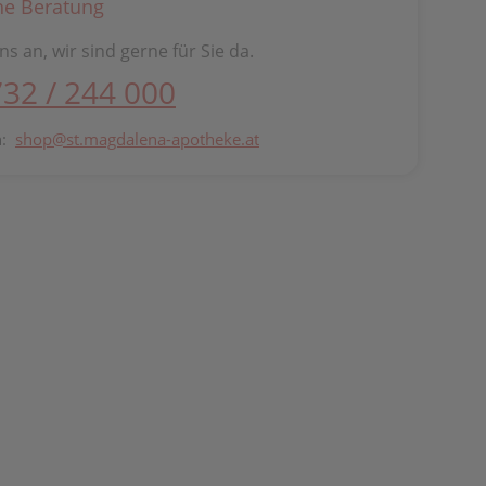
he Beratung
ns an, wir sind gerne für Sie da.
732 / 244 000
n:
shop@st.magdalena-apotheke.at