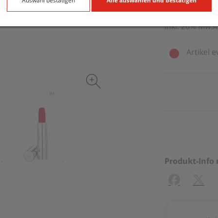
4 g / Einheit
Auswahl bestätigen
Alle auswählen und bestätigen
inkl. 20% MwSt
Artikel e
Produkt-Info 
Facebook
X (#[