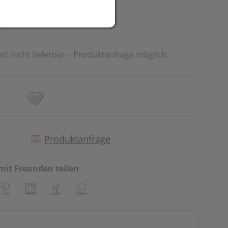
.
vtl. nicht lieferbar – Produktanfrage möglich.
Produktanfrage
mit Freunden teilen
creator\plugin\share\core\structs\SocialSharingServiceSetti
Pinterest
LinkedIn
Xing
WhatsApp (#[creator\plugin\share\cor