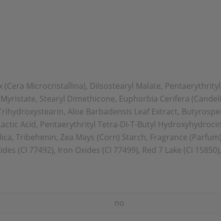
 (Cera Microcristallina), Diisostearyl Malate, Pentaerythrit
yristate, Stearyl Dimethicone, Euphorbia Cerifera (Candelil
 Trihydroxystearin, Aloe Barbadensis Leaf Extract, Butyrospe
 Lactic Acid, Pentaerythrityl Tetra-Di-T-Butyl Hydroxyhydro
ca, Tribehenin, Zea Mays (Corn) Starch, Fragrance (Parfum) (
ides (CI 77492), Iron Oxides (CI 77499), Red 7 Lake (CI 15850)
no