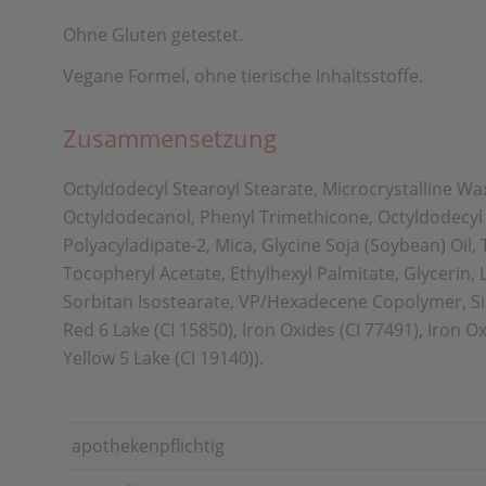
Ohne Gluten getestet.
Vegane Formel, ohne tierische Inhaltsstoffe.
Zusammensetzung
Octyldodecyl Stearoyl Stearate, Microcrystalline Wax
Octyldodecanol, Phenyl Trimethicone, Octyldodecyl M
Polyacyladipate-2, Mica, Glycine Soja (Soybean) Oil,
Tocopheryl Acetate, Ethylhexyl Palmitate, Glycerin,
Sorbitan Isostearate, VP/Hexadecene Copolymer, Sili
Red 6 Lake (CI 15850), Iron Oxides (CI 77491), Iron Ox
Yellow 5 Lake (CI 19140)).
apothekenpflichtig