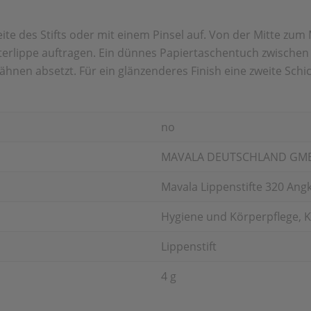
eite des Stifts oder mit einem Pinsel auf. Von der Mitte zu
nterlippe auftragen. Ein dünnes Papiertaschentuch zwische
ähnen absetzt. Für ein glänzenderes Finish eine zweite Schi
no
MAVALA DEUTSCHLAND GM
Mavala Lippenstifte 320 Ang
Hygiene und Körperpflege, K
Lippenstift
4 g