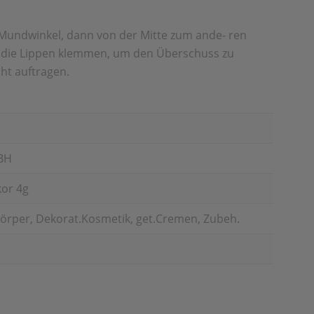
m Mundwinkel, dann von der Mitte zum ande- ren
n die Lippen klemmen, um den Überschuss zu
cht auftragen.
BH
kor 4g
örper, Dekorat.Kosmetik, get.Cremen, Zubeh.