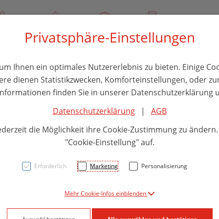
/ 244 000
Über uns
Rezept-Anfrage
Service
Privatsphäre-Einstellungen
thika
Hautpflege
Familie
Nahrungsergänzung
Divers
m Ihnen ein optimales Nutzererlebnis zu bieten. Einige Coo
ere dienen Statistikzwecken, Komforteinstellungen, oder zur
 Informationen finden Sie in unserer Datenschutzerklärung u
Datenschutzerklärung
|
AGB
Maval
ederzeit die Möglichkeit ihre Cookie-Zustimmung zu ändern
Angko
"Cookie-Einstellung" auf.
Erforderlich
Marketing
Personalisierung
PZN: 5827603
Mehr Cookie-Infos einblenden
23,91 E