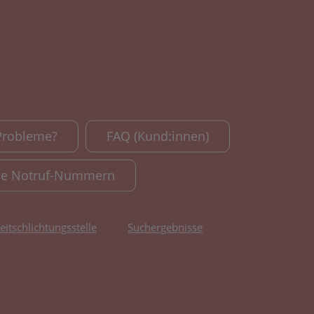
Probleme?
FAQ (Kund:innen)
le Notruf-Nummern
reitschlichtungsstelle
Suchergebnisse
fnet in neuem Tab)