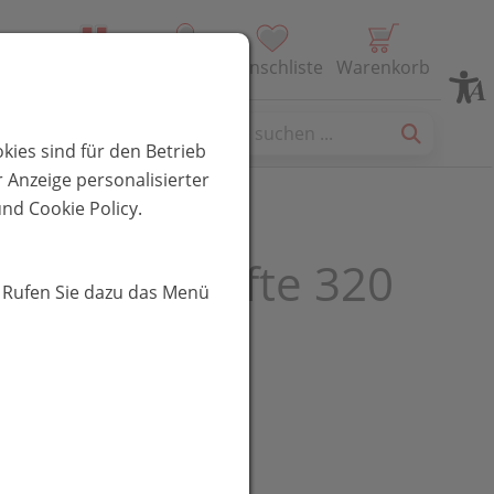
Alle Produkte
Profil
Wunschliste
Warenkorb
es
kies sind für den Betrieb
 Anzeige personalisierter
nd Cookie Policy.
a Lippenstifte 320
. Rufen Sie dazu das Menü
r 4g
UR