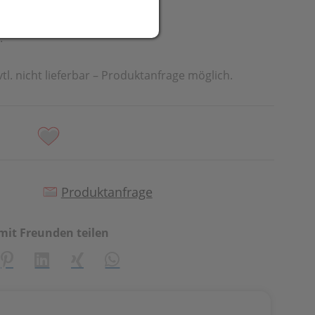
.
vtl. nicht lieferbar – Produktanfrage möglich.
Produktanfrage
mit Freunden teilen
creator\plugin\share\core\structs\SocialSharingServiceSetti
Pinterest
LinkedIn
Xing
WhatsApp (#[creator\plugin\share\cor