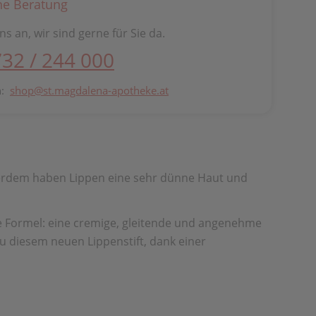
he Beratung
ns an, wir sind gerne für Sie da.
732 / 244 000
n:
shop@st.magdalena-apotheke.at
ußerdem haben Lippen eine sehr dünne Haut und
e Formel: eine cremige, gleitende und angenehme
zu diesem neuen Lippenstift, dank einer