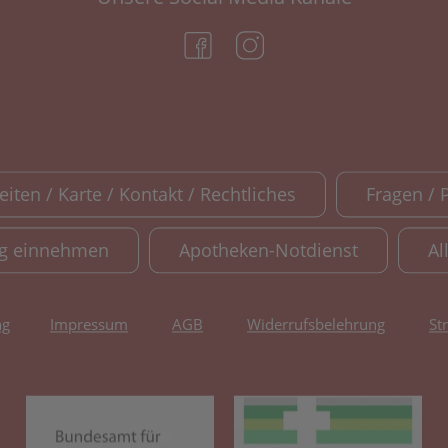
(öffnet in neuem Tab)
(öffnet in neuem Tab)
iten / Karte / Kontakt / Rechtliches
Fragen / 
ig einnehmen
Apotheken-Notdienst
Al
ng
Impressum
AGB
Widerrufsbelehrung
St
(öffnet in neuem Tab)
(öf