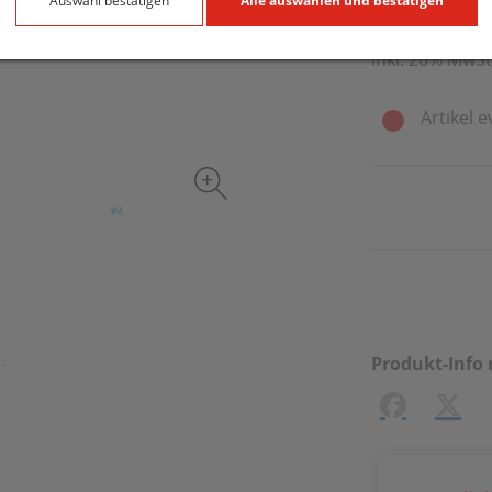
4 g / Einheit
Auswahl bestätigen
Alle auswählen und bestätigen
inkl. 20% MwSt
Artikel e
Produkt-Info 
Facebook
X (#[