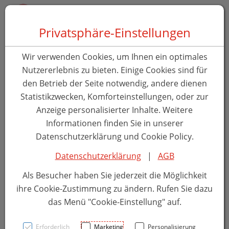
Zum Inhalt springen [AK + 0]
Zum Hauptmenü springen [AK + 1]
Zum Hauptmenü springen [AK + 2]
Zum Hauptmenü (oben rechts) springen [AK + 3]
Zum Widget-Menü rechts springen [AK + 4]
Zu den Inhalten im Fußbereich springen [AK + 5]
Toggle 
Produktsuche
Privatsphäre-Einstellungen
Mavala Nagellacke 323
Wir verwenden Cookies, um Ihnen ein optimales
Glacier 5ml
Nutzererlebnis zu bieten. Einige Cookies sind für
den Betrieb der Seite notwendig, andere dienen
Statistikzwecken, Komforteinstellungen, oder zur
PZN: 3653205
Anzeige personalisierter Inhalte. Weitere
Informationen finden Sie in unserer
Datenschutzerklärung und Cookie Policy.
Datenschutzerklärung
|
AGB
Als Besucher haben Sie jederzeit die Möglichkeit
ihre Cookie-Zustimmung zu ändern. Rufen Sie dazu
das Menü "Cookie-Einstellung" auf.
Erforderlich
Marketing
Personalisierung