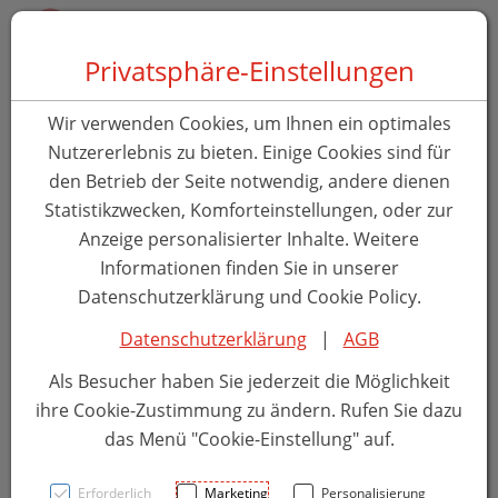
Zum Inhalt springen [AK + 0]
Zum Hauptmenü springen [AK + 1]
Zum Hauptmenü springen [AK + 2]
Zum Hauptmenü (oben rechts) springen [AK + 3]
Zum Widget-Menü rechts springen [AK + 4]
Zu den Inhalten im Fußbereich springen [AK + 5]
Toggle 
Produktsuche
Privatsphäre-Einstellungen
Mavala Nagellacke 65
Wir verwenden Cookies, um Ihnen ein optimales
Adelaide 5ml
Nutzererlebnis zu bieten. Einige Cookies sind für
den Betrieb der Seite notwendig, andere dienen
Statistikzwecken, Komforteinstellungen, oder zur
PZN: 3652619
Anzeige personalisierter Inhalte. Weitere
Informationen finden Sie in unserer
Datenschutzerklärung und Cookie Policy.
Datenschutzerklärung
|
AGB
Als Besucher haben Sie jederzeit die Möglichkeit
ihre Cookie-Zustimmung zu ändern. Rufen Sie dazu
das Menü "Cookie-Einstellung" auf.
Erforderlich
Marketing
Personalisierung