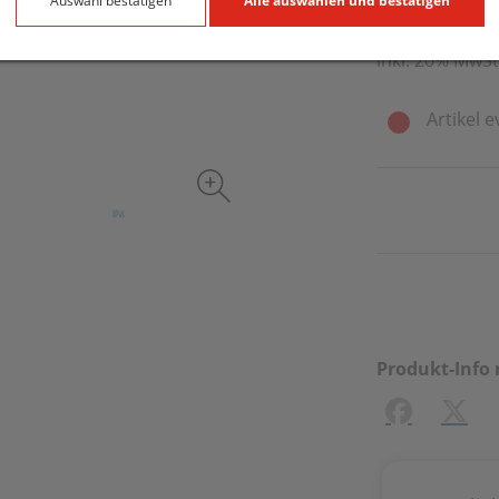
5 ml / Einheit
Auswahl bestätigen
Alle auswählen und bestätigen
inkl. 20% MwSt
Artikel e
Produkt-Info 
Facebook
X (#[