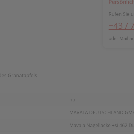
Persönlic
Rufen Sie u
+43 / 
oder Mail a
des Granatapfels
no
MAVALA DEUTSCHLAND GM
Mavala Nagellacke +si 462 D