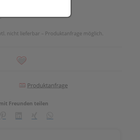
.
vtl. nicht lieferbar – Produktanfrage möglich.
Produktanfrage
mit Freunden teilen
creator\plugin\share\core\structs\SocialSharingServiceSetti
Pinterest
LinkedIn
Xing
WhatsApp (#[creator\plugin\share\cor