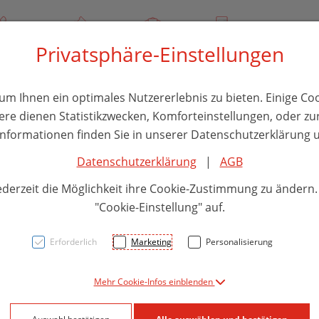
/ 244 000
Über uns
Rezept-Anfrage
Service
Privatsphäre-Einstellungen
thika
Hautpflege
Familie
Nahrungsergänzung
Divers
m Ihnen ein optimales Nutzererlebnis zu bieten. Einige Coo
ere dienen Statistikzwecken, Komforteinstellungen, oder zur
 Informationen finden Sie in unserer Datenschutzerklärung u
Datenschutzerklärung
|
AGB
Maval
ederzeit die Möglichkeit ihre Cookie-Zustimmung zu ändern
462 D
"Cookie-Einstellung" auf.
Erforderlich
Marketing
Personalisierung
PZN: 5864076
Mehr Cookie-Infos einblenden
7,51 EU