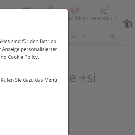
Alle Produkte
Profil
Wunschliste
Warenkorb
es
kies sind für den Betrieb
 Anzeige personalisierter
nd Cookie Policy.
a Nagellacke +si
. Rufen Sie dazu das Menü
iabolo 5ml
R