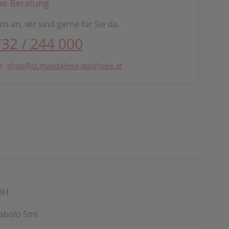
he Beratung
ns an, wir sind gerne für Sie da.
732 / 244 000
n:
shop@st.magdalena-apotheke.at
BH
iabolo 5ml