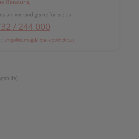
he Beratung
ns an, wir sind gerne für Sie da.
732 / 244 000
n:
shop@st.magdalena-apotheke.at
gshilfe)