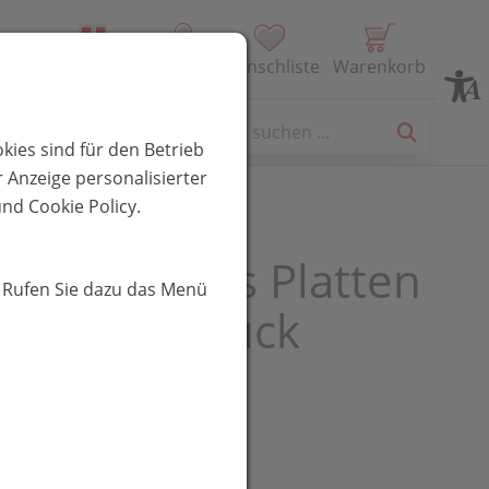
Alle Produkte
Profil
Wunschliste
Warenkorb
es
kies sind für den Betrieb
 Anzeige personalisierter
nd Cookie Policy.
SAN-weiss Platten
. Rufen Sie dazu das Menü
x2cm, 7 Stück
EUR