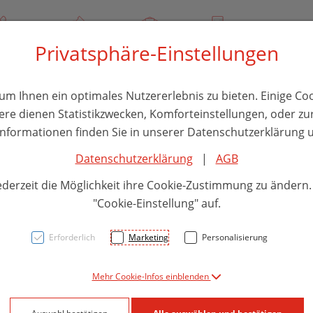
/ 244 000
Über uns
Rezept-Anfrage
Service
Privatsphäre-Einstellungen
thika
Hautpflege
Familie
Nahrungsergänzung
Divers
m Ihnen ein optimales Nutzererlebnis zu bieten. Einige Coo
ere dienen Statistikzwecken, Komforteinstellungen, oder zur
 Informationen finden Sie in unserer Datenschutzerklärung u
Datenschutzerklärung
|
AGB
MOMO
ederzeit die Möglichkeit ihre Cookie-Zustimmung zu ändern
59x49
"Cookie-Einstellung" auf.
Erforderlich
Marketing
Personalisierung
PZN: 5930471
Mehr Cookie-Infos einblenden
139,15 