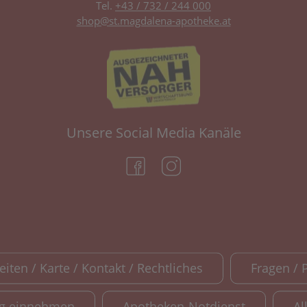
Tel.
+43 / 732 / 244 000
shop@st.magdalena-apotheke.at
Unsere Social Media Kanäle
(öffnet in neuem Tab)
(öffnet in neuem Tab)
iten / Karte / Kontakt / Rechtliches
Fragen / 
ig einnehmen
Apotheken-Notdienst
Al