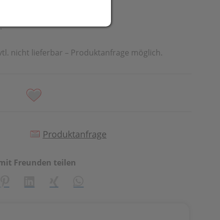
.
vtl. nicht lieferbar – Produktanfrage möglich.
Produktanfrage
mit Freunden teilen
creator\plugin\share\core\structs\SocialSharingServiceSetti
Pinterest
LinkedIn
Xing
WhatsApp (#[creator\plugin\share\cor