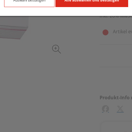
7 Stk. / Einheit
Auswahl bestätigen
Alle auswählen und bestätigen
inkl. 20% MwSt
Artikel e
Produkt-Info 
Facebook
X (#[