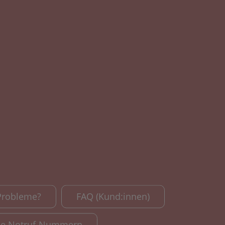
Probleme?
FAQ (Kund:innen)
le Notruf-Nummern