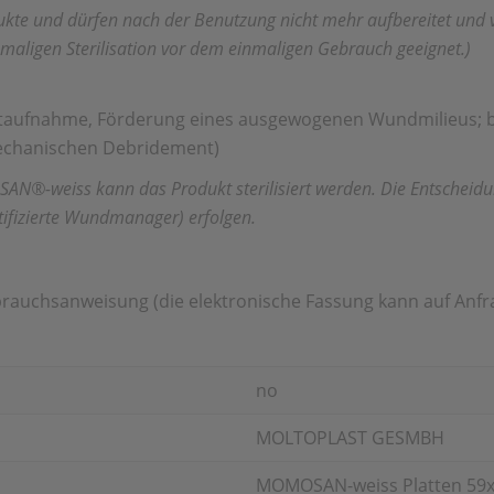
und dürfen nach der Benutzung nicht mehr aufbereitet und ver
maligen Sterilisation vor dem einmaligen Gebrauch geeignet.)
taufnahme, Förderung eines ausgewogenen Wundmilieus; bi
echanischen Debridement)
-weiss kann das Produkt sterilisiert werden. Die Entscheidung 
rtifizierte Wundmanager) erfolgen.
brauchsanweisung (die elektronische Fassung kann auf Anf
no
MOLTOPLAST GESMBH
MOMOSAN-weiss Platten 59x