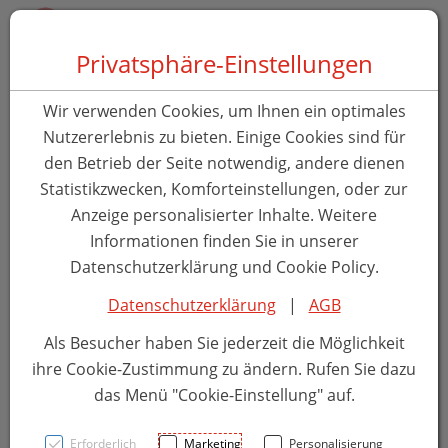
Zum Inhalt springen [AK + 0]
Zum Hauptmenü springen [AK + 1]
Zum Hauptmenü springen [AK + 2]
Zum Hauptmenü (oben rechts) springen [AK + 3]
Zum Widget-Menü rechts springen [AK + 4]
Zu den Inhalten im Fußbereich springen [AK + 5]
Toggle 
Produktsuche
Privatsphäre-Einstellungen
Nagel Zange Canal
Wir verwenden Cookies, um Ihnen ein optimales
Rostfrei Aufgelegt 13cm
Nutzererlebnis zu bieten. Einige Cookies sind für
den Betrieb der Seite notwendig, andere dienen
3053- 1st
Statistikzwecken, Komforteinstellungen, oder zur
Anzeige personalisierter Inhalte. Weitere
PZN: 4786492
Informationen finden Sie in unserer
Datenschutzerklärung und Cookie Policy.
Datenschutzerklärung
|
AGB
Als Besucher haben Sie jederzeit die Möglichkeit
ihre Cookie-Zustimmung zu ändern. Rufen Sie dazu
das Menü "Cookie-Einstellung" auf.
Erforderlich
Marketing
Personalisierung