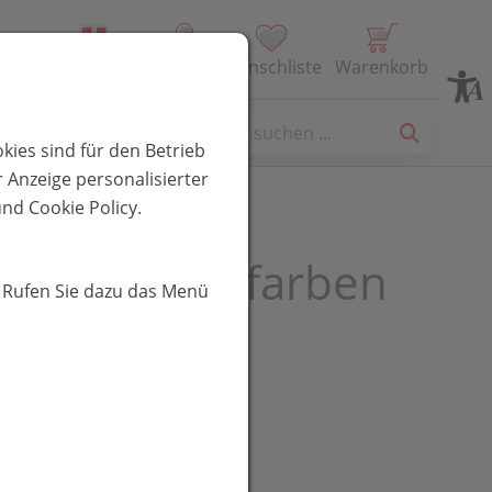
Alle Produkte
Profil
Wunschliste
Warenkorb
es
kies sind für den Betrieb
 Anzeige personalisierter
nd Cookie Policy.
 Strips hautfarben
. Rufen Sie dazu das Menü
UR
t