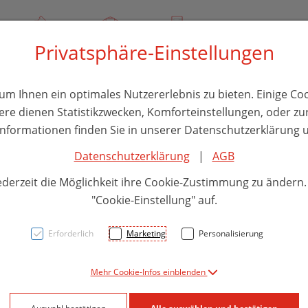
00
Über uns
Rezept-Anfrage
Service
Privatsphäre-Einstellungen
thika
Hautpflege
Familie
Nahrungsergänzung
Divers
m Ihnen ein optimales Nutzererlebnis zu bieten. Einige Coo
ere dienen Statistikzwecken, Komforteinstellungen, oder zur
 Informationen finden Sie in unserer Datenschutzerklärung u
Datenschutzerklärung
|
AGB
Nasal
ederzeit die Möglichkeit ihre Cookie-Zustimmung zu ändern
"Cookie-Einstellung" auf.
PZN: 5915980
Erforderlich
Marketing
Personalisierung
24,51 E
Mehr Cookie-Infos einblenden
30 Stk. / Einhei