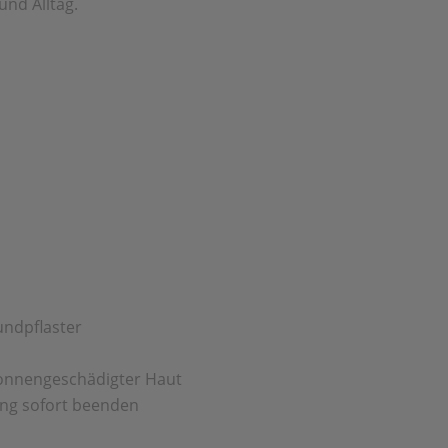
und Alltag.
undpflaster
sonnengeschädigter Haut
ung sofort beenden