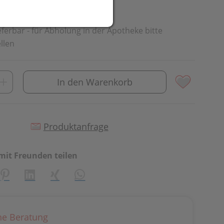
.
ieferbar - für Abholung in der Apotheke bitte
llen
In den Warenkorb
Produktanfrage
mit Freunden teilen
creator\plugin\share\core\structs\SocialSharingServiceSetti
Pinterest
LinkedIn
Xing
WhatsApp (#[creator\plugin\share\cor
he Beratung