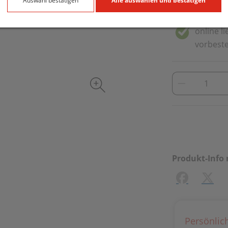
Auswahl bestätigen
Alle auswählen und bestätigen
inkl. 20% MwSt
online l
vorbeste
Produkt-Info 
Facebook
X (#[
Persönlic