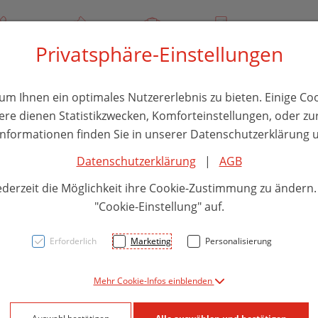
/ 244 000
Über uns
Rezept-Anfrage
Service
Privatsphäre-Einstellungen
thika
Hautpflege
Familie
Nahrungsergänzung
Divers
m Ihnen ein optimales Nutzererlebnis zu bieten. Einige Coo
ere dienen Statistikzwecken, Komforteinstellungen, oder zur
 Informationen finden Sie in unserer Datenschutzerklärung u
Datenschutzerklärung
|
AGB
Natu
ederzeit die Möglichkeit ihre Cookie-Zustimmung zu ändern
Pulve
"Cookie-Einstellung" auf.
Erforderlich
Marketing
Personalisierung
PZN: 5847238
Mehr Cookie-Infos einblenden
44,95 E