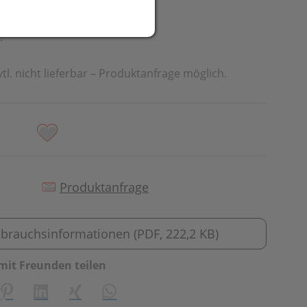
.
vtl. nicht lieferbar – Produktanfrage möglich.
Produktanfrage
brauchsinformationen (PDF, 222,2 KB)
mit Freunden teilen
creator\plugin\share\core\structs\SocialSharingServiceSetti
Pinterest
LinkedIn
Xing
WhatsApp (#[creator\plugin\share\cor