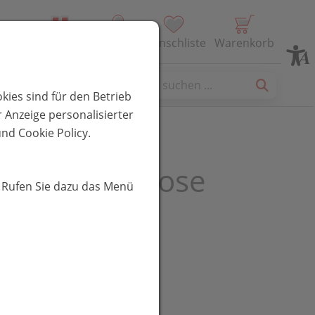
Alle Produkte
Profil
Wunschliste
Warenkorb
es
kies sind für den Betrieb
 Anzeige personalisierter
nd Cookie Policy.
Gena Galactose
. Rufen Sie dazu das Menü
r
UR