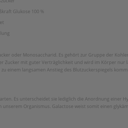
szucker
üßkraft Glukose 100 %
et
llung
cker oder Monosac­charid. Es gehört zur Gruppe der Kohlen
cher Zucker mit guter Verträglichkeit und wird im Körper nur 
 zu einem langsamen Anstieg des Blutzuckerspiegels kommt.
rten. Es unterscheidet sie lediglich die Anordnung einer 
 in unserem Organismus. Galactose weist somit einen glykäm