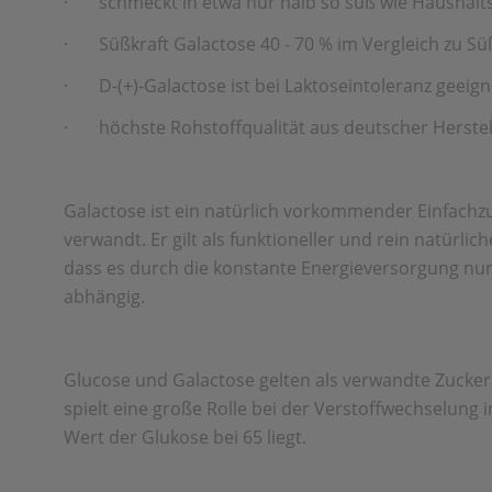
·
schmeckt in etwa nur halb so süß wie Haushalt
·
Süßkraft Galactose 40 - 70 % im Vergleich zu S
·
D-(+)-Galactose ist bei Laktoseintoleranz geeign
·
höchste Rohstoffqualität aus deutscher Herste
Galactose ist ein natürlich vorkommender Einfachzu
verwandt. Er gilt als funktioneller und rein natürli
dass es durch die konstante Energieversorgung nur
abhängig.
Glucose und Galactose gelten als verwandte Zuckera
spielt eine große Rolle bei der Verstoffwechselung
Wert der Glukose bei 65 liegt.