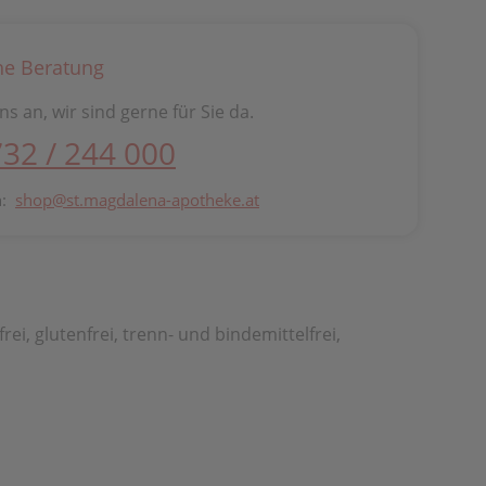
he Beratung
ns an, wir sind gerne für Sie da.
732 / 244 000
n:
shop@st.magdalena-apotheke.at
i, glutenfrei, trenn- und bindemittelfrei,