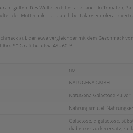
ferant gelten. Des Weite­ren ist es aber auch in Tomaten, 
dteil der Muttermilch und auch bei Laktoseintoleranz verträ
schmack auf, der etwa vergleichbar mit dem Geschmack von
 ihre Süßkraft bei etwa 45 - 60 %.
no
NATUGENA GMBH
NatuGena Galactose Pulver
Nahrungsmittel, Nahrungse
Galactose, d galactose, süßs
diabetiker zuckerersatz, zuck