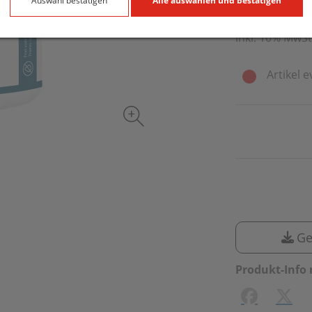
312 g / Einheit
Auswahl bestätigen
Alle auswählen und bestätigen
inkl. 10% MwSt
Artikel e
Ge
Produkt-Info 
Facebook
X (#[