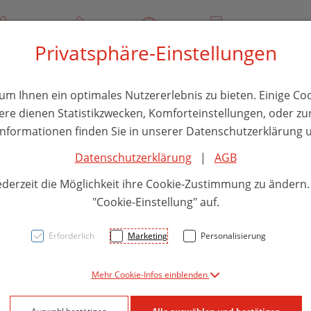
/ 244 000
Über uns
Rezept-Anfrage
Service
Privatsphäre-Einstellungen
thika
Hautpflege
Familie
Nahrungsergänzung
Divers
m Ihnen ein optimales Nutzererlebnis zu bieten. Einige Coo
ere dienen Statistikzwecken, Komforteinstellungen, oder zur
 Informationen finden Sie in unserer Datenschutzerklärung u
Datenschutzerklärung
|
AGB
Nuxe 
ederzeit die Möglichkeit ihre Cookie-Zustimmung zu ändern
Cream
"Cookie-Einstellung" auf.
Moist
Erforderlich
Marketing
Personalisierung
Mehr Cookie-Infos einblenden
PZN: 5893712