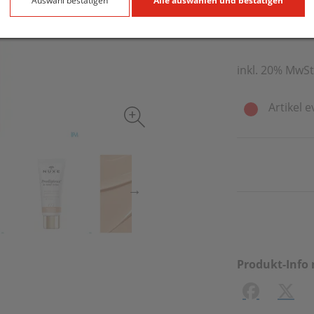
27,20 E
Auswahl bestätigen
Alle auswählen und bestätigen
30 ml / Einheit
inkl. 20% MwSt
Artikel e
Produkt-Info 
Facebook
X (#[