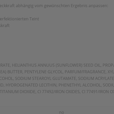
 Deckkraft abhängig vom gewünschten Ergebnis anpassen:
erfektionierten Teint
kraft
RATE, HELIANTHUS ANNUUS (SUNFLOWER) SEED OIL, PROP
EA) BUTTER, PENTYLENE GLYCOL, PARFUM/FRAGRANCE, XY
LCOHOL, SODIUM STEAROYL GLUTAMATE, SODIUM ACRYLATES
, HYDROGENATED LECITHIN, PHENETHYL ALCOHOL, SODIUM
TITANIUM DIOXIDE, CI 77492/IRON OXIDES, CI 77491/IRON OX
no