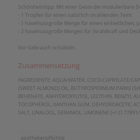
Schönheitstipp: Mit einer Geste die modulierbare
- 1 Tropfen für einen natürlich strahlenden Teint
- 1 haselnussgroße Menge für einen einheitlichen, p
- 2 haselnussgroße Mengen für Strahlkraft und Deck
Vor Gebrauch schütteln.
Zusammensetzung
INGREDIENTE: AQUA/WATER, COCO-CAPRYLATE/CAP
(SWEET ALMOND) OIL, BUTYROSPERMUM PARKII (SH
BEHENATE, ANHYDROXYLITOL, LECITHIN, BENZYL A
TOCOPHEROL, XANTHAN GUM, DEHYDROACETIC ACID
SALT, LINALOOL, GERANIOL, LIMONENE [+/-CI 77891/
apothekenpflichtig