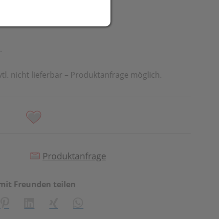
UR
.
vtl. nicht lieferbar – Produktanfrage möglich.
Produktanfrage
mit Freunden teilen
creator\plugin\share\core\structs\SocialSharingServiceSetti
Pinterest
LinkedIn
Xing
WhatsApp (#[creator\plugin\share\cor