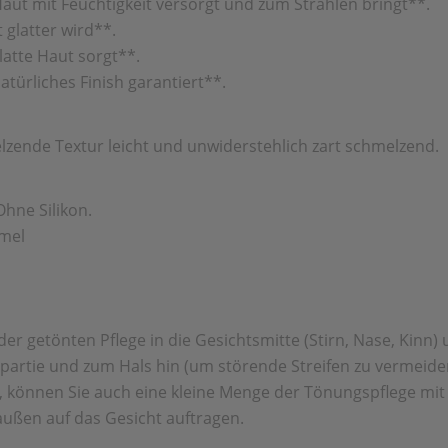
Haut mit Feuchtigkeit versorgt und zum Strahlen bringt**.
 glatter wird**.
latte Haut sorgt**.
atürliches Finish garantiert**.
zende Textur leicht und unwiderstehlich zart schmelzend.
Ohne Silikon.
rmel
etönten Pflege in die Gesichtsmitte (Stirn, Nase, Kinn) und
spartie und zum Hals hin (um störende Streifen zu vermeide
n, können Sie auch eine kleine Menge der Tönungspflege mi
ußen auf das Gesicht auftragen.