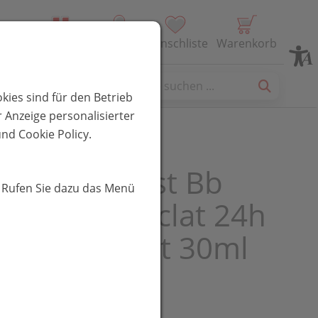
Alle Produkte
Profil
Wunschliste
Warenkorb
es
kies sind für den Betrieb
 Anzeige personalisierter
nd Cookie Policy.
Tinted Moist Bb
. Rufen Sie dazu das Menü
 Le Teint Eclat 24h
urising Light 30ml