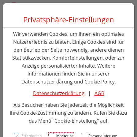
Zum Inhalt springen [AK + 0]
Zum Hauptmenü springen [AK + 1]
Zum Hauptmenü springen [AK + 2]
Zum Hauptmenü (oben rechts) springen [AK + 3]
Zum Widget-Menü rechts springen [AK + 4]
Zu den Inhalten im Fußbereich springen [AK + 5]
Toggle 
Produktsuche
Privatsphäre-Einstellungen
nytedoc® SNORE-X®
Wir verwenden Cookies, um Ihnen ein optimales
Rachenspray
Nutzererlebnis zu bieten. Einige Cookies sind für
den Betrieb der Seite notwendig, andere dienen
Statistikzwecken, Komforteinstellungen, oder zur
PZN: 5935830
Anzeige personalisierter Inhalte. Weitere
Informationen finden Sie in unserer
Datenschutzerklärung und Cookie Policy.
Datenschutzerklärung
|
AGB
Als Besucher haben Sie jederzeit die Möglichkeit
ihre Cookie-Zustimmung zu ändern. Rufen Sie dazu
das Menü "Cookie-Einstellung" auf.
Erforderlich
Marketing
Personalisierung