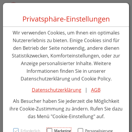
Zum Inhalt springen [AK + 0]
Zum Hauptmenü springen [AK + 1]
Zum Hauptmenü springen [AK + 2]
Zum Hauptmenü (oben rechts) springen [AK + 3]
Zum Widget-Menü rechts springen [AK + 4]
Zu den Inhalten im Fußbereich springen [AK + 5]
Toggle 
Produktsuche
Privatsphäre-Einstellungen
Öko Zahnbürste Premium
Wir verwenden Cookies, um Ihnen ein optimales
PLA 6.500 Borsten Grün
Nutzererlebnis zu bieten. Einige Cookies sind für
den Betrieb der Seite notwendig, andere dienen
Nordics
Statistikzwecken, Komforteinstellungen, oder zur
Anzeige personalisierter Inhalte. Weitere
PZN: 5930330
Informationen finden Sie in unserer
Datenschutzerklärung und Cookie Policy.
Datenschutzerklärung
|
AGB
Als Besucher haben Sie jederzeit die Möglichkeit
ihre Cookie-Zustimmung zu ändern. Rufen Sie dazu
das Menü "Cookie-Einstellung" auf.
Erforderlich
Marketing
Personalisierung