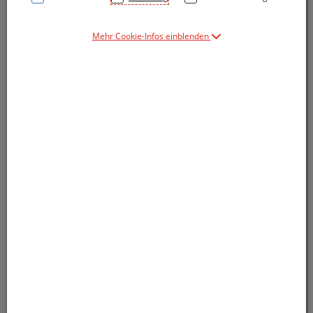
Mehr Cookie-Infos einblenden
Symbolbild(er)
2,95 EUR
1 Stk. / Einheit
inkl. 20% MwSt.