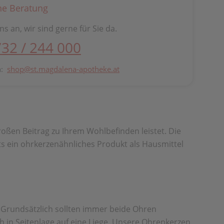
he Beratung
ns an, wir sind gerne für Sie da.
732 / 244 000
n:
shop@st.magdalena-apotheke.at
en Beitrag zu Ihrem Wohlbefinden leistet. Die
 ein ohrkerzenähnliches Produkt als Hausmittel
 Grundsätzlich sollten immer beide Ohren
ch in Seitenlage auf eine Liege. Unsere Ohrenkerzen