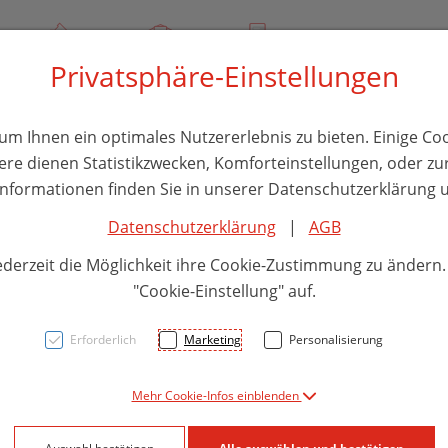
00
Über uns
Rezept-Anfrage
Service
Privatsphäre-Einstellungen
thika
Hautpflege
Familie
Nahrungsergänzung
Divers
m Ihnen ein optimales Nutzererlebnis zu bieten. Einige Coo
ere dienen Statistikzwecken, Komforteinstellungen, oder zur
 Informationen finden Sie in unserer Datenschutzerklärung u
Datenschutzerklärung
|
AGB
Ohrke
ederzeit die Möglichkeit ihre Cookie-Zustimmung zu ändern
Kinde
"Cookie-Einstellung" auf.
Erforderlich
Marketing
Personalisierung
PZN: 1705547
Mehr Cookie-Infos einblenden
7,40 EU