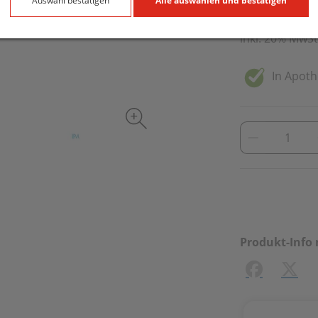
2 Stk. / Einheit
Auswahl bestätigen
Alle auswählen und bestätigen
inkl. 20% MwSt
In Apoth
Produkt-Info 
Facebook
X (#[