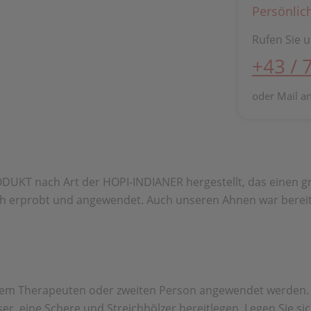
Persönlic
Rufen Sie u
+43 / 
oder Mail a
 nach Art der HOPI-INDIANER hergestellt, das einen groß
 erprobt und angewendet. Auch unseren Ahnen war bereits
einem Therapeuten oder zweiten Person angewendet werden.
r, eine Schere und Streichhölzer bereitlegen. Legen Sie si