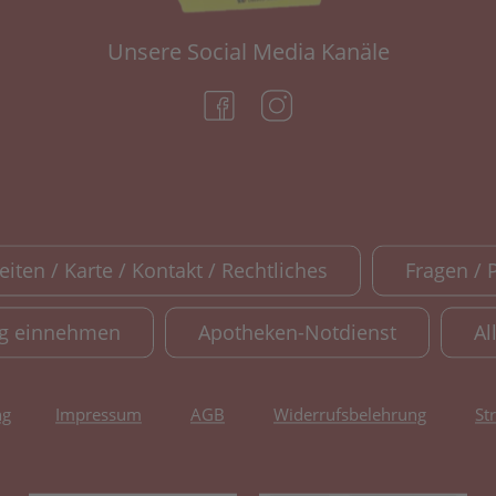
Unsere Social Media Kanäle
(öffnet in neuem Tab)
(öffnet in neuem Tab)
iten / Karte / Kontakt / Rechtliches
Fragen / 
ig einnehmen
Apotheken-Notdienst
Al
ng
Impressum
AGB
Widerrufsbelehrung
St