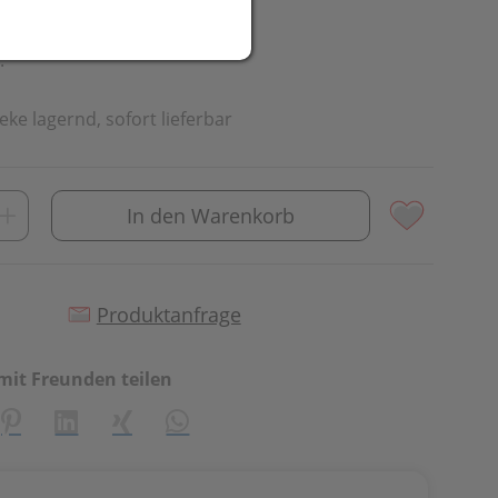
.
eke lagernd, sofort lieferbar
In den Warenkorb
Produktanfrage
mit Freunden teilen
creator\plugin\share\core\structs\SocialSharingServiceSetti
Pinterest
LinkedIn
Xing
WhatsApp (#[creator\plugin\share\cor