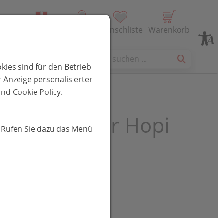
Alle Produkte
Profil
Wunschliste
Warenkorb
es
kies sind für den Betrieb
 Anzeige personalisierter
nd Cookie Policy.
rzen Berner Hopi
. Rufen Sie dazu das Menü
r 2st
R