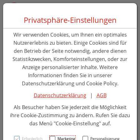
Zum Inhalt springen [AK + 0]
Zum Hauptmenü springen [AK + 1]
Zum Hauptmenü springen [AK + 2]
Zum Hauptmenü (oben rechts) springen [AK + 3]
Zum Widget-Menü rechts springen [AK + 4]
Zu den Inhalten im Fußbereich springen [AK + 5]
Toggle 
Produktsuche
Privatsphäre-Einstellungen
Ohrkerzen SOMO®
Wir verwenden Cookies, um Ihnen ein optimales
KLASSIK
Nutzererlebnis zu bieten. Einige Cookies sind für
den Betrieb der Seite notwendig, andere dienen
Statistikzwecken, Komforteinstellungen, oder zur
PZN: 1435645
Anzeige personalisierter Inhalte. Weitere
Informationen finden Sie in unserer
Datenschutzerklärung und Cookie Policy.
Datenschutzerklärung
|
AGB
Als Besucher haben Sie jederzeit die Möglichkeit
ihre Cookie-Zustimmung zu ändern. Rufen Sie dazu
das Menü "Cookie-Einstellung" auf.
Erforderlich
Marketing
Personalisierung