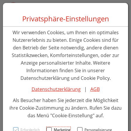
Zum Inhalt springen [AK + 0]
Zum Hauptmenü springen [AK + 1]
Zum Hauptmenü springen [AK + 2]
Zum Hauptmenü (oben rechts) springen [AK + 3]
Zum Widget-Menü rechts springen [AK + 4]
Zu den Inhalten im Fußbereich springen [AK + 5]
Toggle 
Produktsuche
Privatsphäre-Einstellungen
OMNi-BiOTiC SKiN®
Wir verwenden Cookies, um Ihnen ein optimales
Intensiv-Hautbad
Nutzererlebnis zu bieten. Einige Cookies sind für
den Betrieb der Seite notwendig, andere dienen
Statistikzwecken, Komforteinstellungen, oder zur
PZN: 5891340
Anzeige personalisierter Inhalte. Weitere
Informationen finden Sie in unserer
Datenschutzerklärung und Cookie Policy.
Datenschutzerklärung
|
AGB
Als Besucher haben Sie jederzeit die Möglichkeit
ihre Cookie-Zustimmung zu ändern. Rufen Sie dazu
das Menü "Cookie-Einstellung" auf.
Erforderlich
Marketing
Personalisierung