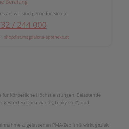
he Beratung
ns an, wir sind gerne für Sie da.
732 / 244 000
n:
shop@st.magdalena-apotheke.at
 für körperliche
Höchstleistungen. Belastende
er
gestörten Darmwand („Leaky-Gut“) und
reinnahme zugelassenen PMA-Zeolith®
wirkt gezielt