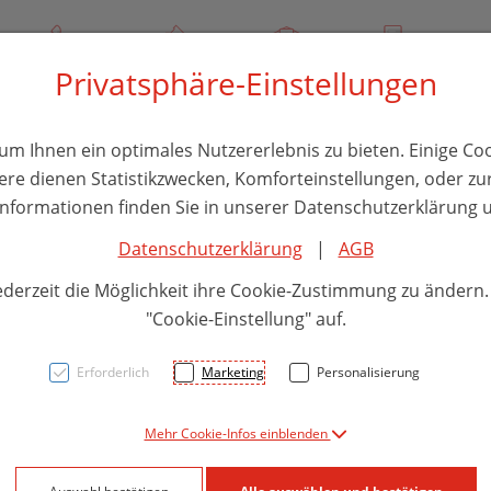
3 732 / 244 000
Über uns
Rezept-Anfrage
Service
Privatsphäre-Einstellungen
thika
Hautpflege
Familie
Nahrungsergänzung
Divers
m Ihnen ein optimales Nutzererlebnis zu bieten. Einige Coo
ere dienen Statistikzwecken, Komforteinstellungen, oder zur
 Informationen finden Sie in unserer Datenschutzerklärung u
Datenschutzerklärung
|
AGB
PANA
ederzeit die Möglichkeit ihre Cookie-Zustimmung zu ändern
Pulve
"Cookie-Einstellung" auf.
Erforderlich
Marketing
Personalisierung
PZN: 5849823
Mehr Cookie-Infos einblenden
42,91 E