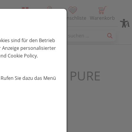
Alle Produkte
Profil
Wunschliste
Warenkorb
es
kies sind für den Betrieb
 Anzeige personalisierter
nd Cookie Policy.
CEO SPORT PURE
. Rufen Sie dazu das Menü
r 200 g
UR