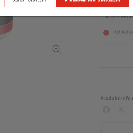
200 g / Einheit
Auswahl bestätigen
Alle auswählen und bestätigen
inkl. 20% MwSt
Artikel e
Produkt-Info 
Facebook
X (#[