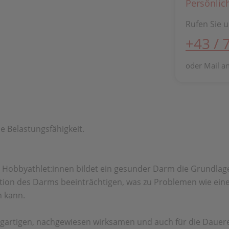
Persönlic
Rufen Sie u
+43 / 
oder Mail a
he
Belastungsfähigkeit.
 Hobbyathlet:innen bildet ein
gesunder Darm die Grundlage
tion des Darms
beeinträchtigen, was zu Problemen wie ein
 kann.
igartigen, nachgewiesen
wirksamen und auch für die Daue