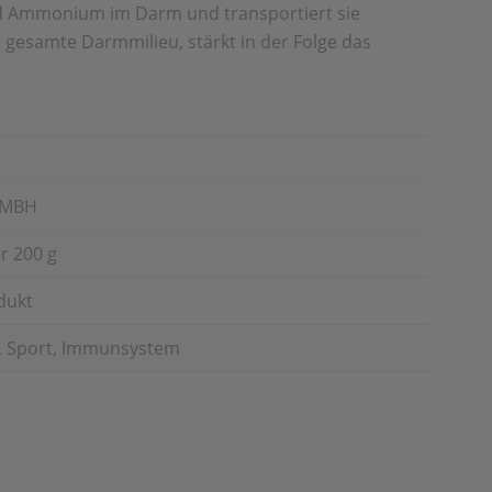
 und Ammonium
im Darm und transportiert sie
s
gesamte Darmmilieu, stärkt in der Folge das
GMBH
r 200 g
dukt
m, Sport, Immunsystem