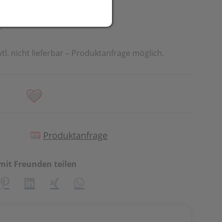
.
vtl. nicht lieferbar – Produktanfrage möglich.
Produktanfrage
mit Freunden teilen
creator\plugin\share\core\structs\SocialSharingServiceSetti
Pinterest
LinkedIn
Xing
WhatsApp (#[creator\plugin\share\cor