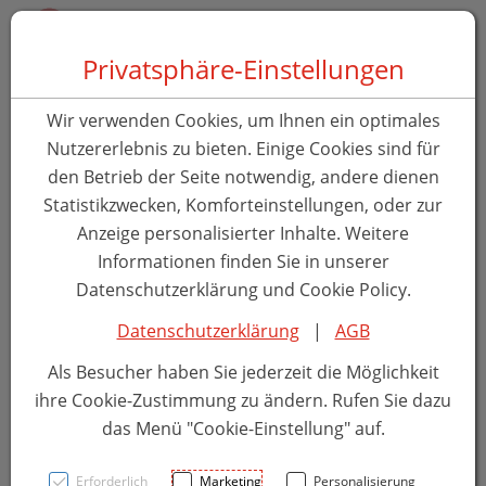
Zum Inhalt springen [AK + 0]
Zum Hauptmenü springen [AK + 1]
Zum Hauptmenü springen [AK + 2]
Zum Hauptmenü (oben rechts) springen [AK + 3]
Zum Widget-Menü rechts springen [AK + 4]
Zu den Inhalten im Fußbereich springen [AK + 5]
Toggle 
Produktsuche
Privatsphäre-Einstellungen
PAPPELKNOSPEN SPRAY
Wir verwenden Cookies, um Ihnen ein optimales
50 ML
Nutzererlebnis zu bieten. Einige Cookies sind für
den Betrieb der Seite notwendig, andere dienen
Statistikzwecken, Komforteinstellungen, oder zur
PZN: 5832633
Anzeige personalisierter Inhalte. Weitere
Informationen finden Sie in unserer
Datenschutzerklärung und Cookie Policy.
Datenschutzerklärung
|
AGB
Als Besucher haben Sie jederzeit die Möglichkeit
ihre Cookie-Zustimmung zu ändern. Rufen Sie dazu
das Menü "Cookie-Einstellung" auf.
Erforderlich
Marketing
Personalisierung